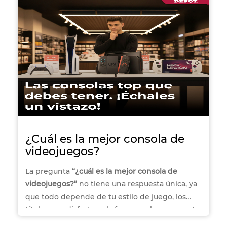
nota analizamos qué define a una buena laptop
gamer y qué ventajas ofrece cada marca para
ayudarte a tomar una decisión informada según
tu perfil de jugador.
¿Cuál es la mejor consola de
videojuegos?
La pregunta
“¿cuál es la mejor consola de
videojuegos?”
no tiene una respuesta única, ya
que todo depende de tu estilo de juego, los
títulos que disfrutas y la forma en la que usas tu
consola. Algunas personas buscan potencia