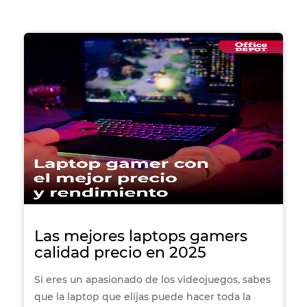
gráfica y juegos exclusivos, otras prefieren
experiencias portátiles, familiares o enfocadas
en el gaming tipo PC. Hoy en día, marcas como
PlayStation, Nintendo y Lenovo ofrecen
propuestas muy distintas, mientras que Xbox
también forma parte del ecosistema de
consolas con un enfoque en servicios digitales.
En esta guía te presentamos una comparación
imparcial de las principales opciones actuales
para ayudarte a identificar cuál se adapta mejor
a lo que estás buscando.
Las mejores laptops gamers
calidad precio en 2025
Si eres un apasionado de los videojuegos, sabes
que la laptop que elijas puede hacer toda la