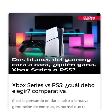
una Nintendo Switch, es común querer conocer
qué incluye cada versión, qué diferencias
existen entre los modelos y cuál se adapta
mejor a tu forma de jugar. En esta guía te
explicamos las características principales de las
distintas ediciones disponibles, qué elementos
influyen en su precio y cómo elegir la opción
ideal según tu estilo de juego y necesidades.
Xbox Series vs PS5: ¿cuál debo
elegir? comparativa
Si estás pensando en dar el salto a la nueva
generación de consolas, es normal que te