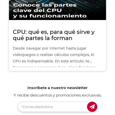
CPU: qué es, para qué sirve y
qué partes la forman
Desde navegar por internet hasta jugar
videojuegos o realizar cálculos complejos, el
CPU es indispensable. En este artículo, te
llevaremos a conocer qué es, cómo funciona,
cuáles son sus partes y qué aspectos debes
considerar al elegir el ideal para tus
necesidades. ¡Descubre cómo este pequeño
Inscríbete a nuestro newsletter
componente impulsa todo tu mundo digital!
Y recibe descuentos y promociones exclusivas.