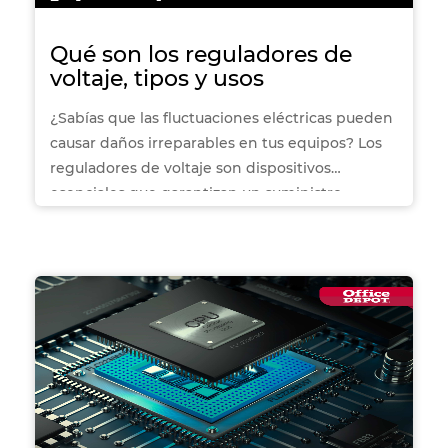
Qué son los reguladores de
voltaje, tipos y usos
¿Sabías que las fluctuaciones eléctricas pueden
causar daños irreparables en tus equipos? Los
reguladores de voltaje son dispositivos
esenciales que garantizan un suministro
estable de energía, protegiendo tus
electrodomésticos, computadoras y más. En
este artículo te explicamos qué son, los
diferentes tipos que existen y cómo elegir el
ideal según tus necesidades. ¡Descubre cómo
mantener tu tecnología segura y en perfecto
funcionamiento!