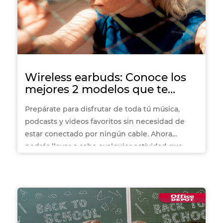
Wireless earbuds: Conoce los
mejores 2 modelos que te
acompañarán a todas partes
Prepárate para disfrutar de toda tú música,
podcasts y videos favoritos sin necesidad de
estar conectado por ningún cable. Ahora
podrás llevar a cabo cualquier actividad que
quieras y escuchar tu música favorita sin
necesidad de tener cables molestos alrededor
de ti. ¡Vive la libertad del sonido con los
wireless earbuds
!