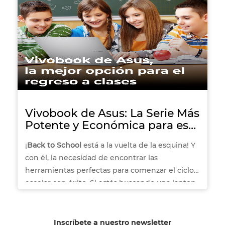
Vivobook de Asus: La Serie Más
Potente y Económica para este
regresos a clases
¡
Back to School
está a la vuelta de la esquina! Y
con él, la necesidad de encontrar las
herramientas perfectas para comenzar el ciclo
escolar con éxito. Si estás buscando una laptop
que combine rendimiento, diseño práctico y un
precio accesible, la
Asus Vivobook
es, sin duda,
la opción ideal. Con una serie de características
Inscríbete a nuestro newsletter