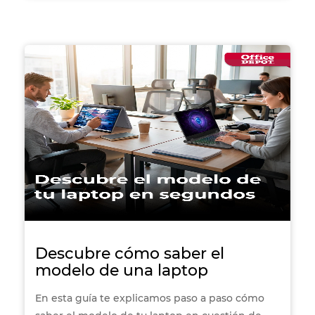
Android o iPad correctamente
, qué hacer si no
responde y cuándo conviene restablecerla por
completo. Aprender a reiniciar bien tu
dispositivo te ayuda a mantener su
rendimiento, evitar errores y prolongar su vida
útil. Además, te recomendamos algunos
modelos de tablets si estás pensando en
actualizar tu equipo.
Descubre cómo saber el
modelo de una laptop
En esta guía te explicamos paso a paso cómo