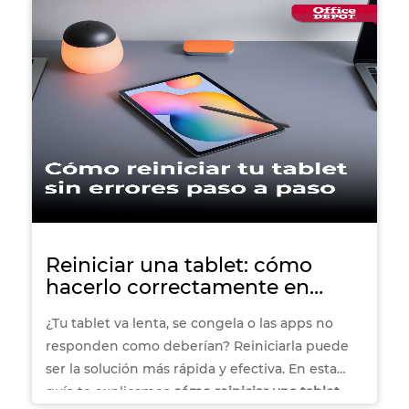
dónde empezar. En esta guía te mostraremos,
paso a paso, cómo revisar, activar y optimizar el
funcionamiento del teclado de tu laptop HP.
Además, encontrarás consejos prácticos,
opciones de periféricos compatibles y
recomendaciones de equipos HP que pueden
ayudarte si buscas una solución temporal o
definitiva.
Reiniciar una tablet: cómo
hacerlo correctamente en
pocos pasos
¿Tu tablet va lenta, se congela o las apps no
responden como deberían? Reiniciarla puede
ser la solución más rápida y efectiva. En esta
guía te explicamos
cómo reiniciar una tablet