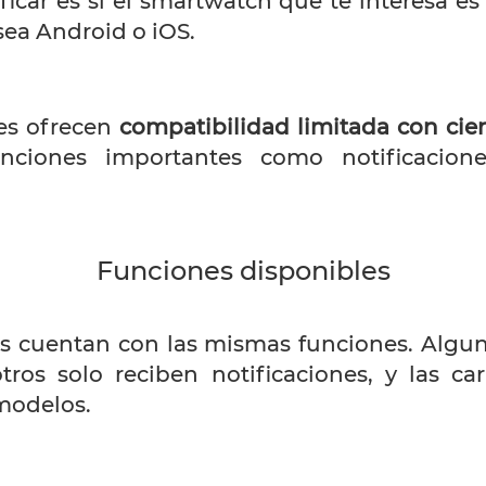
icar es si el smartwatch que te interesa e
 sea Android o iOS.
tes ofrecen
compatibilidad limitada con cie
unciones importantes como notificacio
Funciones disponibles
s cuentan con las mismas funciones. Alguno
ros solo reciben notificaciones, y las car
modelos.