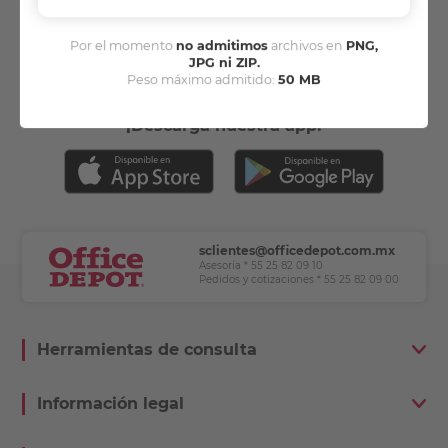
Y recibe descuentos y promociones exclusivas.
Por el momento
no admitimos
archivos en
PNG,
JPG ni ZIP.
Peso máximo admitido:
50 MB
¡Descarga nuestra app!
sclientes@officedepot.com.mx
Asesoría * 55 25 82 09 10
Pedidos y cotizaciones * 55 25 82 09 00
Herramientas de consulta
Información legal