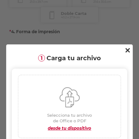
21.0 x 29.7 cm
21.6 x 35.6 cm
43.2 x 27.9 cm
*
4. Forma de impresión
5. No. de copias
Carga tu archivo
1
-
+
6. Páginas a imprimir
Todo
Rango
(Ej. 2, 5-8)*
Selecciona tu archivo
de Office o PDF
desde tu dispositivo
Inscríbete a nuestro newsletter