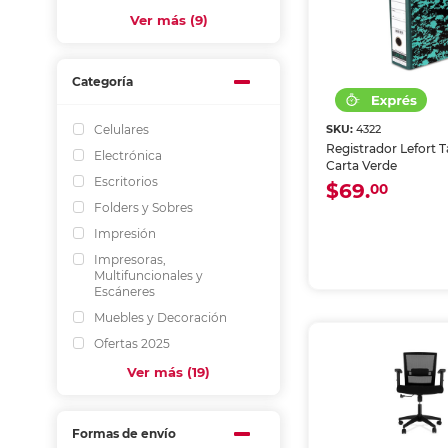
Ver más (9)
Categoría
Celulares
SKU:
4322
Registrador Lefort
Electrónica
Carta Verde
Escritorios
$69.
00
Folders y Sobres
Impresión
Impresoras,
Multifuncionales y
Escáneres
Muebles y Decoración
Ofertas 2025
Ver más (19)
Formas de envío