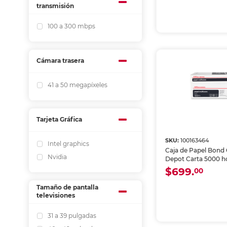
transmisión
100 a 300 mbps
Cámara trasera
41 a 50 megapíxeles
Tarjeta Gráfica
SKU:
100163464
Intel graphics
Caja de Papel Bond 
Nvidia
Depot Carta 5000 h
$699.
00
Tamaño de pantalla
televisiones
31 a 39 pulgadas