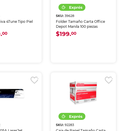
4
SKU:
39628
tiva 4Tune Tipo Piel
Folder Tamaño Carta Office
Depot Manila 100 piezas
.
$199.
00
00
2
SKU:
92283
105A LaserJet
Caja de Papel Tamaño Carta