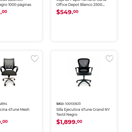
egro 1000 páginas
Office Depot Blanco 2500
hojas
.
$549.
00
00
4894
SKU:
100100631
ficina 4Tune Mesh
Silla Ejecutiva 4Tune Grand NY
Textil Negro
.
$1,899.
00
00