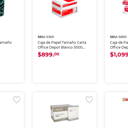
SKU:
6369
SKU:
6890
 Tamaño
Caja de Papel Tamaño Carta
Caja de P
Office Depot Blanco 5000
Office De
hojas
hojas
$899.
$1,099
00