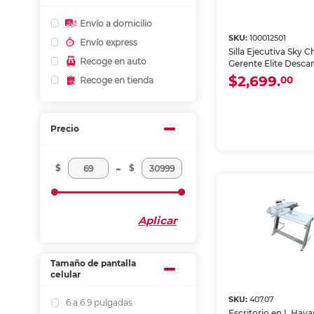
Envío a domicilio
SKU:
100012501
Envío express
Silla Ejecutiva Sky C
Recoge en auto
Gerente Elite Desca
Ajustables Malla Ne
$2,699.
00
Recoge en tienda
Precio
-
$
$
Aplicar
Tamaño de pantalla
celular
SKU:
40707
6 a 6.9 pulgadas
Escritorio en L Hav