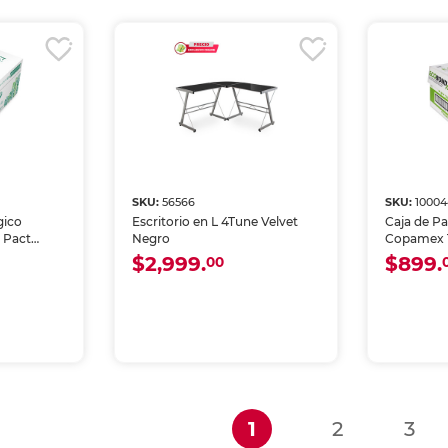
SKU:
56566
SKU:
10004
gico
Escritorio en L 4Tune Velvet
Caja de P
 Pact
Negro
Copamex 
hojas
$2,999.
$899.
00
(current)
1
2
3