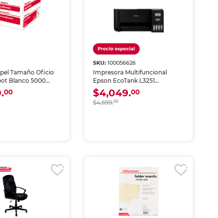
SKU:
100056626
apel Tamaño Oficio
Impresora Multifuncional
pot Blanco 5000
Epson EcoTank L3251
Inyección de Tinta Color Wi-Fi
.
$4,049.
00
00
$4,699.
00