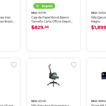
SKU:
60718
SKU:
2450
hair Kan
Caja de Papel Bond Básico
Silla Ejecu
nsa Brazos
Tamaño Carta Office Depot
Negra
gra
Blanco 5000 hojas
$829.
$1,899
00
SKU:
60148
SKU:
8880
ano 4Tune
Silla Ejecutiva Ergonómica
Tóner HP 