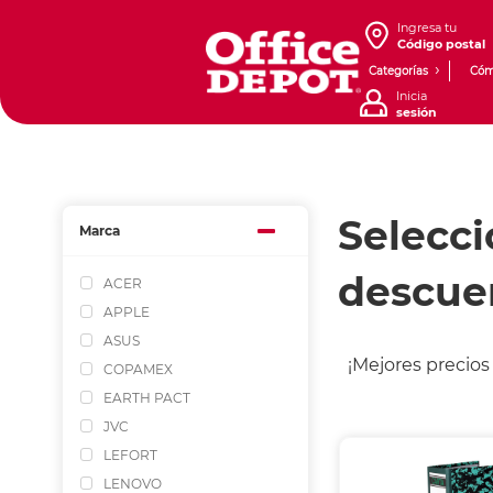
Ingresa tu
Código postal
Categorías
Cóm
Inicia
sesión
Selecci
Marca
descue
ACER
APPLE
ASUS
¡Mejores precios
COPAMEX
EARTH PACT
JVC
LEFORT
LENOVO