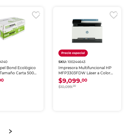
4140
SKU:
100244643
apel Bond Ecológico
Impresora Multifuncional HP
Tamaño Carta 5000
MFP3303FDW Láser a Color
Wi-Fi
$9,099.
00
00
$10,099.
00