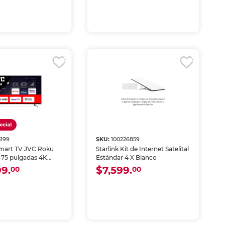
5199
SKU:
100226859
Smart TV JVC Roku
Starlink Kit de Internet Satelital
 75 pulgadas 4K
Estándar 4 X Blanco
SI75URF
99.
$7,599.
00
00