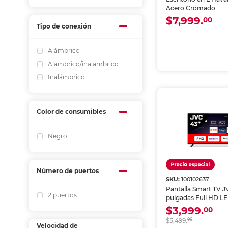
Acero Cromado
$7,999.
00
Tipo de conexión
Alámbrico
Alámbrico/inalámbrico
Inalámbrico
Color de consumibles
Negro
Número de puertos
SKU:
100102637
Pantalla Smart TV J
2 puertos
pulgadas Full HD L
Frameless SI43FRF
$3,999.
00
$5,499.
00
Velocidad de