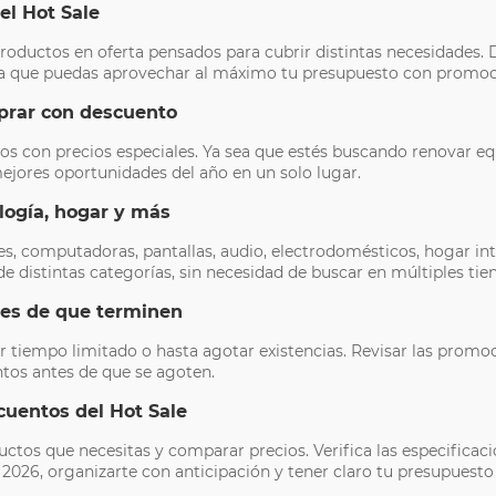
el Hot Sale
oductos en oferta pensados para cubrir distintas necesidades. De
ra que puedas aprovechar al máximo tu presupuesto con promoci
prar con descuento
os con precios especiales. Ya sea que estés buscando renovar equ
 mejores oportunidades del año en un solo lugar.
logía, hogar y más
res, computadoras, pantallas, audio, electrodomésticos, hogar 
 distintas categorías, sin necesidad de buscar en múltiples tie
tes de que terminen
r tiempo limitado o hasta agotar existencias. Revisar las promoc
ntos antes de que se agoten.
cuentos del Hot Sale
tos que necesitas y comparar precios. Verifica las especificacion
e 2026, organizarte con anticipación y tener claro tu presupuest