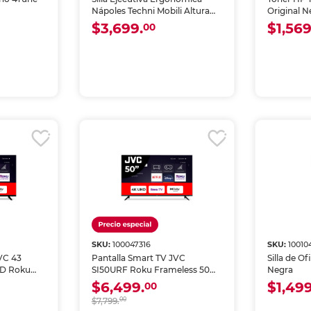
Nápoles Techni Mobili Altura
Original N
Ajustable Gris Oscuro
$3,699.
$1,569
00
SKU:
100047316
SKU:
10010
VC 43
Pantalla Smart TV JVC
Silla de O
ED Roku
SI50URF Roku Frameless 50
Negra
pulgadas 4K UHD
$6,499.
$1,499
00
$7,799.
00