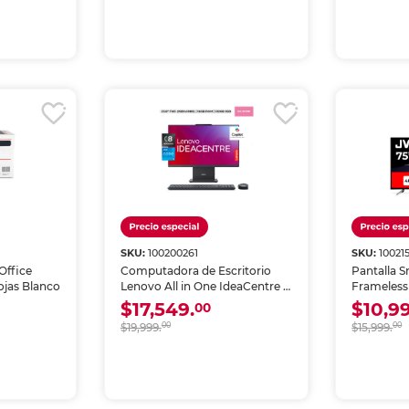
SKU:
100200261
SKU:
10021
Office
Computadora de Escritorio
Pantalla 
ojas Blanco
Lenovo All in One IdeaCentre 3
Frameless
Intel Core i5 16GB RAM 512GB
UHD LED 
$17,549.
$10,9
00
SSD 23.8 pulgadas
$19,999.
00
$15,999.
00