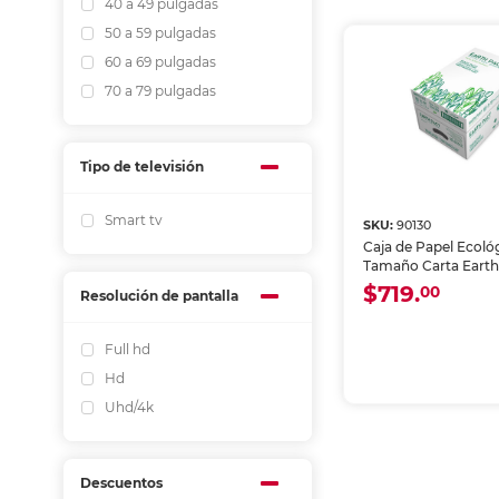
40 a 49 pulgadas
50 a 59 pulgadas
60 a 69 pulgadas
70 a 79 pulgadas
Tipo de televisión
Smart tv
SKU:
90130
Caja de Papel Ecoló
Tamaño Carta Earth
Blanco 5000 hojas
$719.
00
Resolución de pantalla
Full hd
Hd
Uhd/4k
Descuentos