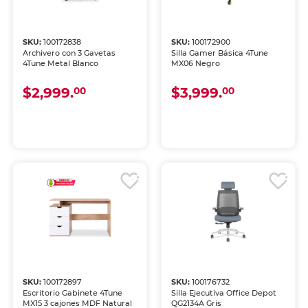
SKU:
100172838
SKU:
100172900
Archivero con 3 Gavetas
Silla Gamer Básica 4Tune
4Tune Metal Blanco
MX06 Negro
$2,999.
$3,999.
00
00
SKU:
100172897
SKU:
100176732
Escritorio Gabinete 4Tune
Silla Ejecutiva Office Depot
MX15 3 cajones MDF Natural
QG2134A Gris