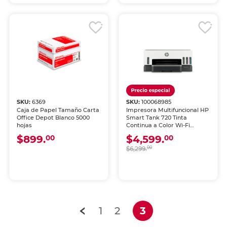
SKU:
6369
SKU:
100068985
Caja de Papel Tamaño Carta
Impresora Multifuncional HP
Office Depot Blanco 5000
Smart Tank 720 Tinta
hojas
Continua a Color Wi-Fi
Dúplex
$899.
$4,599.
00
00
$6,299.
00
(current)
1
2
3