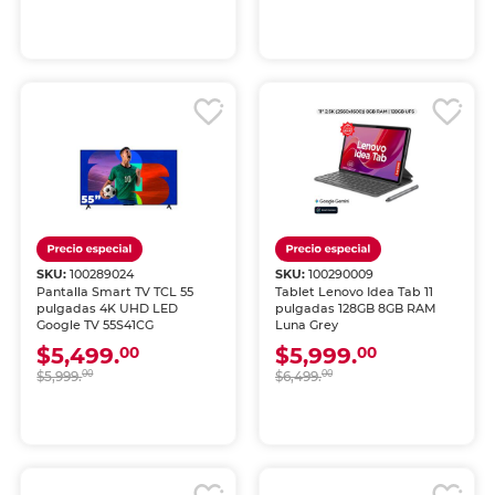
SKU:
100289024
SKU:
100290009
Pantalla Smart TV TCL 55
Tablet Lenovo Idea Tab 11
pulgadas 4K UHD LED
pulgadas 128GB 8GB RAM
Google TV 55S41CG
Luna Grey
$5,499.
$5,999.
00
00
$5,999.
00
$6,499.
00