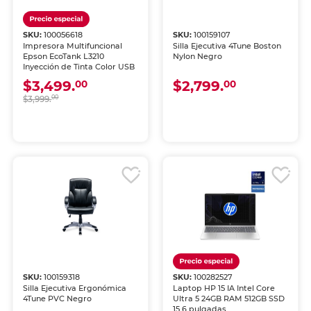
SKU:
100056618
SKU:
100159107
Impresora Multifuncional
Silla Ejecutiva 4Tune Boston
Epson EcoTank L3210
Nylon Negro
Inyección de Tinta Color USB
$3,499.
$2,799.
00
00
$3,999.
00
SKU:
100159318
SKU:
100282527
Silla Ejecutiva Ergonómica
Laptop HP 15 IA Intel Core
4Tune PVC Negro
Ultra 5 24GB RAM 512GB SSD
15.6 pulgadas