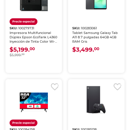
SKU:
100279731
SKU:
100283061
Impresora Multifuncional
Tablet Samsung Galaxy Tab
Dúplex Epson EcoTank L4360
A11 8.7 pulgadas 64GB 4GB
Inyección de Tinta Color Wi-
RAM Gris
Fi
$5,199.
$3,499.
00
00
$5,999.
00
SKU:
100284258
SKU:
100285138