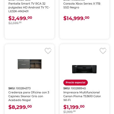
Pantalla Smart TV RCA 32
Consola Xbox Series X 1TB
pulgadas HD Android TV TC-
SSD Negro
LE32K-AN2401
$2,499.
$14,999.
00
00
$2,599.
00
SKU:
100284573
SKU:
100288945
Credenza para Oficina con 3
Impresora Multifuncional
Cajones Skanor Gris con
Canon Pixma TS3610 Color
Acabado Nogal
Wi-Fi
$8,299.
$1,199.
00
00
$1,999.
00