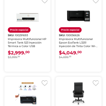
SKU:
100291693
SKU:
100056626
Impresora Multifuncional HP
Impresora Multifuncional
Smart Tank 523 Inyección
Epson EcoTank L3251
Térmica a Color USB
Inyección de Tinta Color Wi-
Fi
$2,999.
$4,049.
00
00
$3,999.
00
$4,699.
00