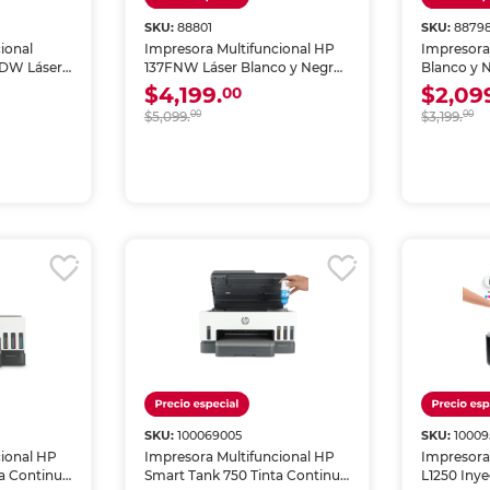
SKU:
88801
SKU:
8879
ional
Impresora Multifuncional HP
Impresora
DW Láser
137FNW Láser Blanco y Negro
Blanco y 
Fi
Wi-Fi
$4,199.
$2,09
00
$5,099.
00
$3,199.
00
SKU:
100069005
SKU:
10009
cional HP
Impresora Multifuncional HP
Impresora
ta Continua
Smart Tank 750 Tinta Continua
L1250 Inye