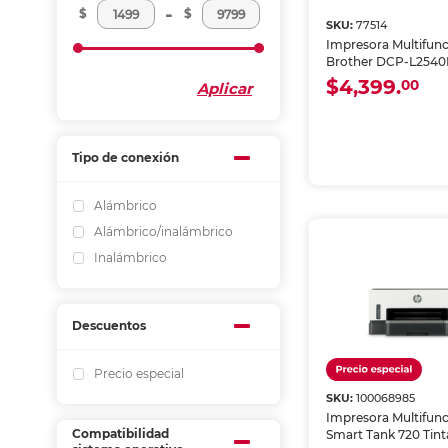
-
$
$
SKU:
77514
Impresora Multifunc
Brother DCP-L2540
Blanco y Negro Wi-
$4,399.
00
Aplicar
Tipo de conexión
Alámbrico
Alámbrico/inalámbrico
Inalámbrico
Descuentos
Precio especial
SKU:
100068985
Impresora Multifun
Compatibilidad
Smart Tank 720 Tin