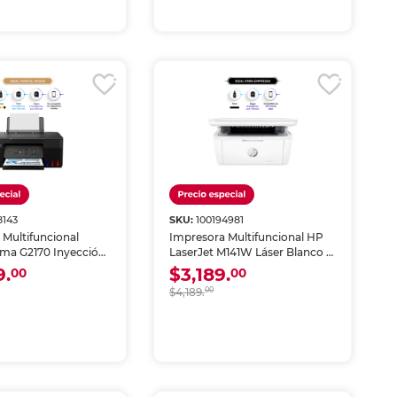
8143
SKU:
100194981
 Multifuncional
Impresora Multifuncional HP
ma G2170 Inyección
LaserJet M141W Láser Blanco y
olor USB
Negro Wi-Fi
9.
$3,189.
00
00
$4,189.
00