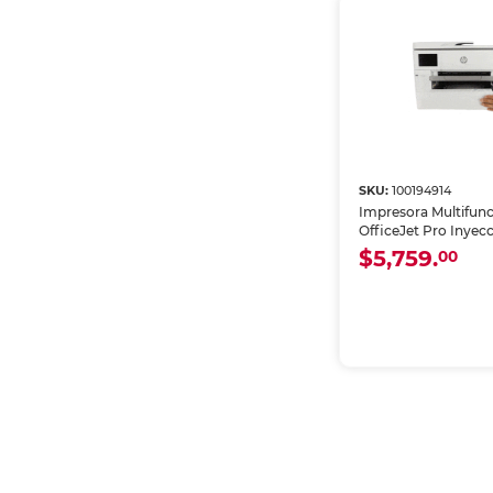
SKU:
100194914
Impresora Multifun
OfficeJet Pro Inyec
Térmica a Color Wi-
$5,759.
00