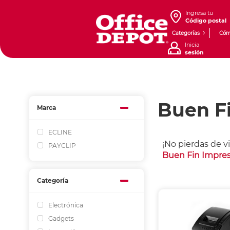
Ingresa tu
Código postal
Categorías
Cóm
Inicia
sesión
Buen F
Marca
ECLINE
¡No pierdas de v
PAYCLIP
Buen Fin Impre
Categoría
Electrónica
Gadgets