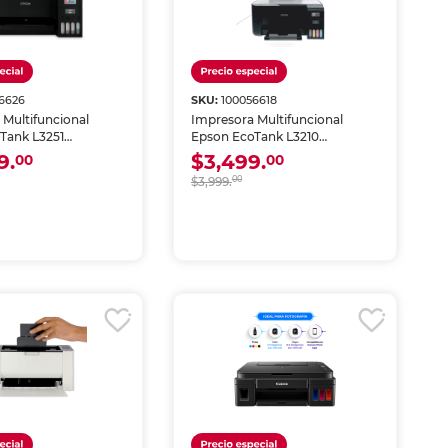
6626
SKU:
100056618
 Multifuncional
Impresora Multifuncional
Tank L3251
Epson EcoTank L3210
de Tinta Color Wi-Fi
Inyección de Tinta Color USB
9.
$3,499.
00
00
$3,999.
00