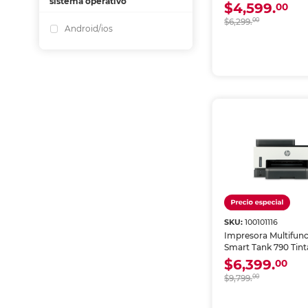
sistema operativo
a Color Wi-Fi Dúple
$4,599.
00
$6,299.
00
Android/ios
SKU:
100101116
Impresora Multifun
Smart Tank 790 Tin
a Color Wi-Fi Dúple
$6,399.
00
Alimentador Autom
$9,799.
00