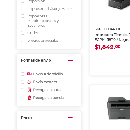
Impresión
Impresoras Láser y Matriz
Impresoras,
Multifuncionales y
Escáneres
SKU:
100044001
Outlet
Impresora Térmica E
ECPM-58110 / Negro
precios especiales
$1,849.
00
Formas de envío
Envío a domicilio
Envío express
Recoge en auto
Recoge en tienda
Precio