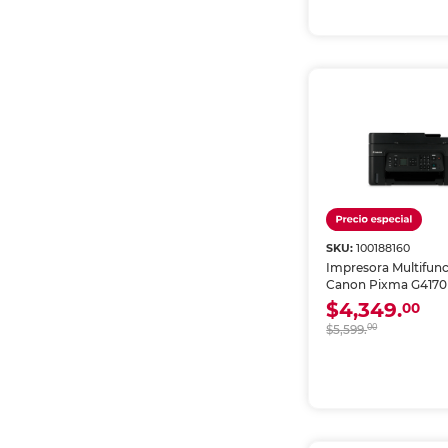
SKU:
100188160
Impresora Multifunc
Canon Pixma G4170 
Continua Color Wi-F
$4,349.
00
$5,599.
00