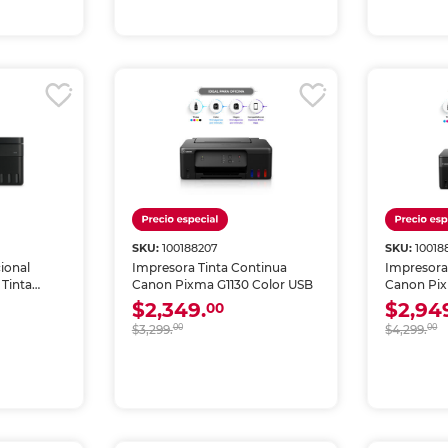
SKU:
100188207
SKU:
10018
ional
Impresora Tinta Continua
Impresora
Tinta
Canon Pixma G1130 Color USB
Canon Pix
i
de Tinta C
$2,349.
$2,94
00
$3,299.
00
$4,299.
00