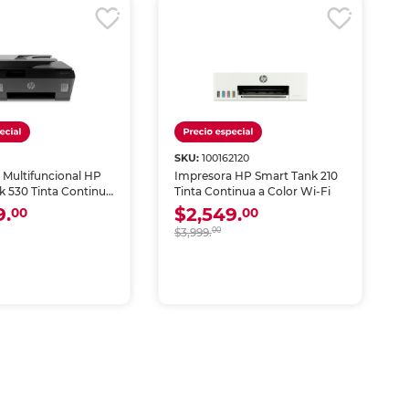
SKU:
100162120
 Multifuncional HP
Impresora HP Smart Tank 210
k 530 Tinta Continua
Tinta Continua a Color Wi-Fi
Fi con Alimentador
9.
$2,549.
00
00
co
$3,999.
00