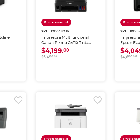
SKU:
100048036
SKU:
10005
cline
Impresora Multifuncional
Impresora
Canon Pixma G4110 Tinta
Epson Eco
Continua Color Wi-Fi
Inyección 
$4,199.
$4,04
00
$5,499.
00
$4,699.
00