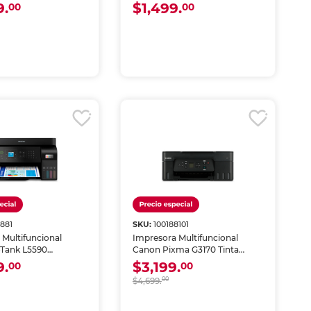
9.
$1,499.
00
00
1881
SKU:
100188101
 Multifuncional
Impresora Multifuncional
Tank L5590
Canon Pixma G3170 Tinta
de Tinta Color Wi-Fi
Continua Wi-Fi
9.
$3,199.
00
00
$4,699.
00