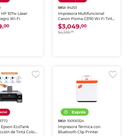
8
SKU:
84253
 HP 107w Láser
Impresora Multifuncional
Negro Wi-Fi
Canon Pixma G3110 Wi-Fi Tinta
Continua
9.
$3,049.
00
00
$4,399.
00
5772
SKU:
100100324
 Epson EcoTank
Impresora Térmica con
cción de Tinta Color
Bluetooth Clip Printer