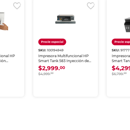
SKU:
100194949
SKU:
91777
cional HP
Impresora Multifuncional HP
Impresora
ción
Smart Tank 583 Inyección de
Smart Tan
Fi
Tinta a Color Wi-Fi
Color Wi-
$2,999.
$4,29
00
Automáti
$4,999.
00
$6,799.
00