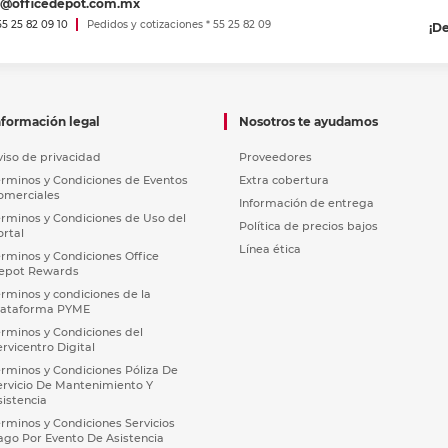
es@officedepot.com.mx
 55 25 82 09 10
Pedidos y cotizaciones * 55 25 82 09
¡D
nformación legal
Nosotros te ayudamos
viso de privacidad
Proveedores
érminos y Condiciones de Eventos
Extra cobertura
omerciales
Información de entrega
érminos y Condiciones de Uso del
Política de precios bajos
ortal
Línea ética
érminos y Condiciones Office
epot Rewards
érminos y condiciones de la
lataforma PYME
érminos y Condiciones del
ervicentro Digital
érminos y Condiciones Póliza De
ervicio De Mantenimiento Y
sistencia
érminos y Condiciones Servicios
ago Por Evento De Asistencia