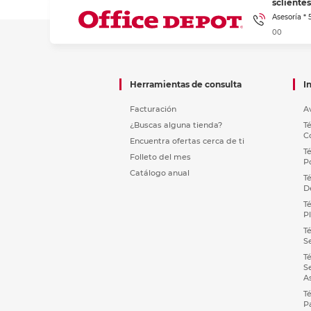
sclient
Asesoría *
00
Herramientas de consulta
I
Facturación
A
¿Buscas alguna tienda?
T
C
Encuentra ofertas cerca de ti
T
Folleto del mes
P
Catálogo anual
T
D
T
P
T
S
T
S
A
T
P