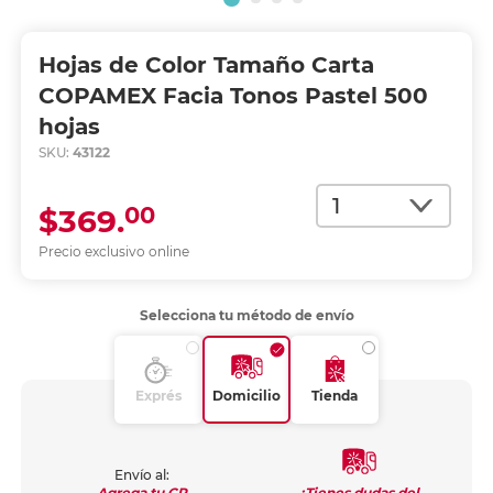
Hojas de Color Tamaño Carta
COPAMEX Facia Tonos Pastel 500
hojas
SKU:
43122
Cantidad
00
$369.
Precio exclusivo online
Selecciona tu método de envío
Exprés
Domicilio
Tienda
Envío al:
¿Tienes dudas del
Agrega tu CP