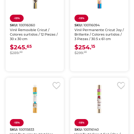
-15%
-15%
SKU:
100116060
SKU:
100116094
Vinil Removible Cricut /
Vinil Permanente Cricut Joy /
Colores surtidos / 12 Piezas /
Brillante / Colores surtidos /
30 x 30 cm
3 Piezas / 30.5 x 61 cm
$245.
$254.
65
15
$289.
00
$299.
00
-15%
-15%
SKU:
100115833
SKU:
100116140