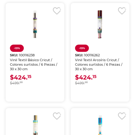
-15%
-15%
SKU:
100116238
SKU:
100116262
Vinil Textil Básico Cricut /
Vinil Textil Arcoíris Cricut /
Colores surtidos / 6 Piezas /
Colores surtidos / 6 Piezas /
30 x 30 cm
30 x 30 cm
$424.
$424.
15
15
$499.
00
$499.
00