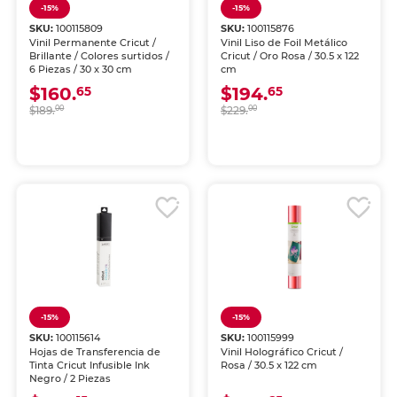
-15%
-15%
SKU:
100115809
SKU:
100115876
Vinil Permanente Cricut /
Vinil Liso de Foil Metálico
Brillante / Colores surtidos /
Cricut / Oro Rosa / 30.5 x 122
6 Piezas / 30 x 30 cm
cm
$160.
$194.
65
65
$189.
00
$229.
00
-15%
-15%
SKU:
100115614
SKU:
100115999
Hojas de Transferencia de
Vinil Holográfico Cricut /
Tinta Cricut Infusible Ink
Rosa / 30.5 x 122 cm
Negro / 2 Piezas