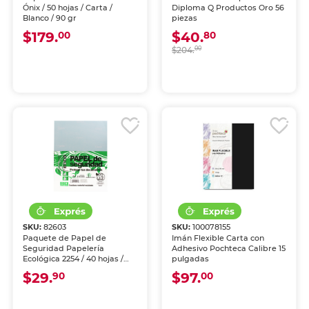
Ónix / 50 hojas / Carta /
Diploma Q Productos Oro 56
Blanco / 90 gr
piezas
$179.
$40.
00
80
$204.
00
SKU:
82603
SKU:
100078155
Paquete de Papel de
Imán Flexible Carta con
Seguridad Papelería
Adhesivo Pochteca Calibre 15
Ecológica 2254 / 40 hojas /
pulgadas
Carta / Azul
$29.
$97.
90
00