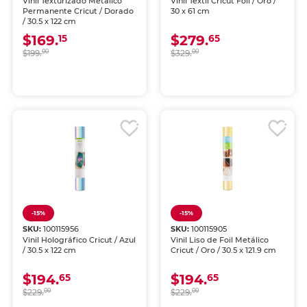
Vinil Texturizado Metálico
Vinil Textil Cricut Foil / Oro /
Permanente Cricut / Dorado
30 x 61 cm
/ 30.5 x 122 cm
$169.
$279.
15
65
$199.
00
$329.
00
-15%
-15%
SKU:
100115956
SKU:
100115905
Vinil Holográfico Cricut / Azul
Vinil Liso de Foil Metálico
/ 30.5 x 122 cm
Cricut / Oro / 30.5 x 121.9 cm
$194.
$194.
65
65
$229.
00
$229.
00