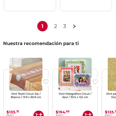
(current)
1
2
3
Nuestra recomendación para ti
Vinil Textil Cricut Joy /
Vinil Holográfico Cricut /
Vinil pa
Blanco / 13.9 x 60.9 cm
Azul / 30.5 x 122 cm
Oro
15
65
$135.
$194.
$135.
00
00
00
$159.
$229.
$159.