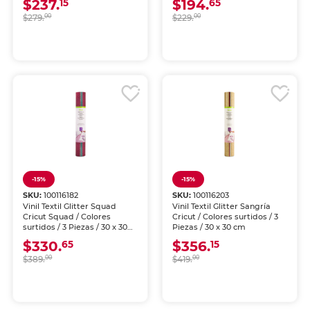
$237.
$194.
15
65
$279.
00
$229.
00
-15%
-15%
SKU:
100116182
SKU:
100116203
Vinil Textil Glitter Squad
Vinil Textil Glitter Sangría
Cricut Squad / Colores
Cricut / Colores surtidos / 3
surtidos / 3 Piezas / 30 x 30
Piezas / 30 x 30 cm
cm
$330.
$356.
65
15
$389.
00
$419.
00