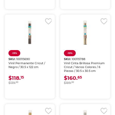
-15%
-15%
SKU:
100115690
SKU:
100115788
Vinil Permanente Cricut /
Vinil Cinta Brillosa Premium
Negro / 30.5 x 122 cm
Cricut / Varios Colores / 6
Piezas / 30.5 x 30.5 cm
$118.
$160.
15
65
$139.
00
$189.
00