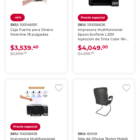
-40%
SKU:
100046591
SKU:
100056626
Caja Fuerte para Dinero
Impresora Multifuncional
Silverline 18 pulgadas
Epson EcoTank L3251
Inyección de Tinta Color Wi-
Fi
$3,539.
$4,049.
40
00
$5,899.
00
$4,699.
00
SKU:
100056618
SKU:
60149
Impresora Multifuncional
Silla de Oficina Techni Mobili