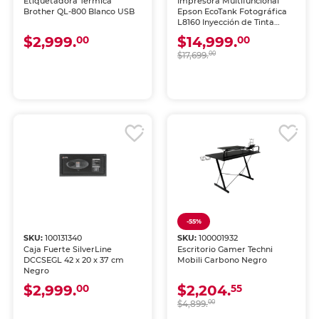
Etiquetadora Térmica
Impresora Multifuncional
Brother QL-800 Blanco USB
Epson EcoTank Fotográfica
L8160 Inyección de Tinta
Color Wi-Fi
$2,999.
$14,999.
00
00
$17,699.
00
-55%
SKU:
100131340
SKU:
100001932
Caja Fuerte SilverLine
Escritorio Gamer Techni
DCCSEGL 42 x 20 x 37 cm
Mobili Carbono Negro
Negro
$2,999.
$2,204.
00
55
$4,899.
00