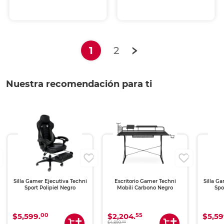
(current)
1
2
Nuestra recomendación para ti
Silla Gamer Ejecutiva Techni
Escritorio Gamer Techni
Silla G
Sport Polipiel Negro
Mobili Carbono Negro
Spo
00
55
$5,599.
$2,204.
$5,59
00
$4,899.