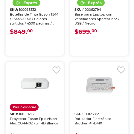
SKU:
100098332
SKU:
100062794
Botellas de Tinta Epson T544
Base para Laptop con
/ T544520-4P / Colores
Ventiladores Spectra K33 /
surtidos / 4500 páginas /
USB / Negro
EcoTank / 4 piezas
$849.
$699.
00
00
SKU:
100110215
SKU:
100123833
Proyector Epson EpiqVision
Rotulador Electrónico
Flex CO-FH02 Full HD Blanco
Brother PT-D410