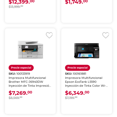
$12,399.
$1,749.
00
00
$13,999.
00
SKU:
100133919
SKU:
100161881
Impresora Multifuncional
Impresora Multifuncional
Brother MFC-J6940DW
Epson EcoTank L5590
Inyección de Tinta Impresión
Inyección de Tinta Color Wi-
A3 Doble Carta Color Wi-Fi
Fi
$7,269.
$6,349.
00
00
$8,569.
00
$7,199.
00