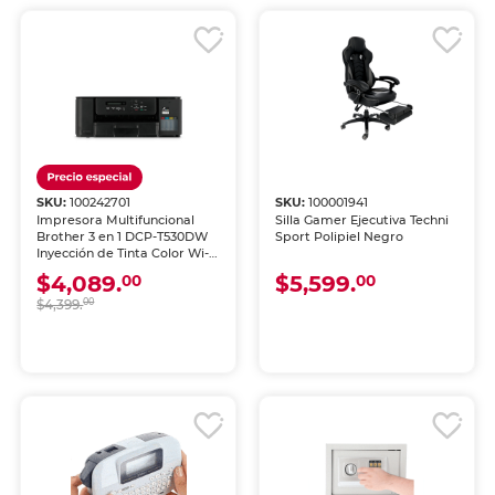
SKU:
100242701
SKU:
100001941
Impresora Multifuncional
Silla Gamer Ejecutiva Techni
Brother 3 en 1 DCP-T530DW
Sport Polipiel Negro
Inyección de Tinta Color Wi-
Fi
$4,089.
$5,599.
00
00
$4,399.
00