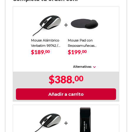
Mouse Alámbrico
Mouse Pad con
Verbatim 99742 /
Reposamuñecas
$189.
$199.
USB / Negro con
00
Memory Foam
00
gris / PC / Laptop /
Spectra 53404 /
Mac
Negro
Alternativas
$388.
00
Añadir a carrito