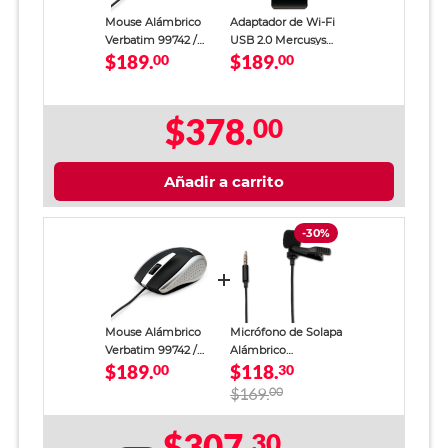
Mouse Alámbrico
Adaptador de Wi-Fi
Verbatim 99742 /
USB 2.0 Mercusys
$189.
$189.
USB / Negro con
00
N300 Negro
00
gris / PC / Laptop /
Mac
$378.
00
Añadir a carrito
-30%
Mouse Alámbrico
Micrófono de Solapa
Verbatim 99742 /
Alámbrico
$189.
$118.
USB / Negro con
00
RadioShack
30
gris / PC / Laptop /
Omnidireccional 1.5
$169.
00
Mac
m
$307.
30