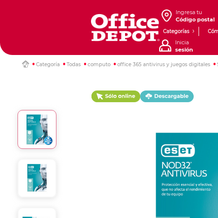
Ingresa tu
Código postal
Categorías
Cóm
Inicia
sesión
Categoría
Todas
computo
office 365 antivirus y juegos digitales