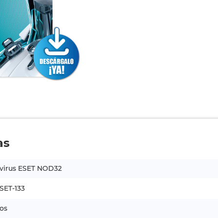
as
ivirus ESET NOD32
SET-133
os