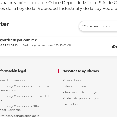
 una creación propia de Office Depot de México S.A. de C.
s de la Ley de la Propiedad Industrial y de la Ley Federa
ter
es@officedepot.com.mx
 55 25 82 09 10
Pedidos y cotizaciones * 55 25 82 09
¡D
nformación legal
Nosotros te ayudamos
viso de privacidad
Proveedores
érminos y Condiciones de Eventos
Extra cobertura
omerciales
Información de entrega
érminos y Condiciones de Uso del
Política de precios bajos
ortal
Línea ética
érminos y Condiciones Office
epot Rewards
érminos y condiciones de la