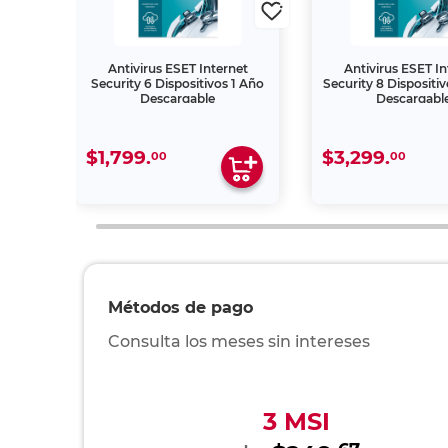
et
Antivirus ESET Internet
Antivirus ESET In
2 Años
Security 6 Dispositivos 1 Año
Security 8 Dispositi
Descargable
Descargabl
$1,799.
$3,299.
00
00
Métodos de pago
Consulta los meses sin intereses
3 MSI