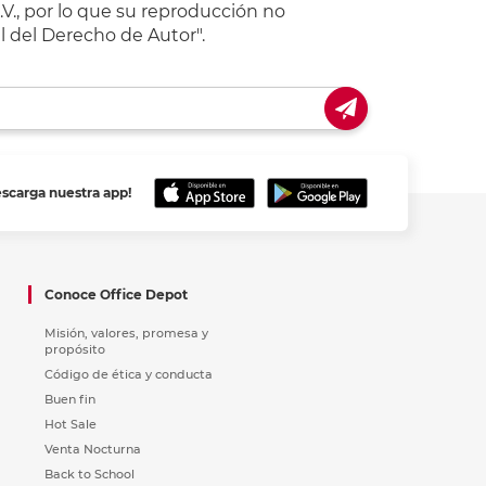
V., por lo que su reproducción no
l del Derecho de Autor".
escarga nuestra app!
Conoce Office Depot
Misión, valores, promesa y
propósito
Código de ética y conducta
Buen fin
Hot Sale
Venta Nocturna
Back to School