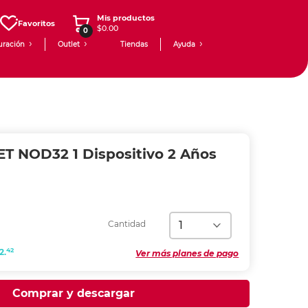
Mis productos
Favoritos
$0.00
0
uración
Outlet
Tiendas
Ayuda
ET NOD32 1 Dispositivo 2 Años
Cantidad
42
2.
Ver más planes de pago
Comprar y descargar