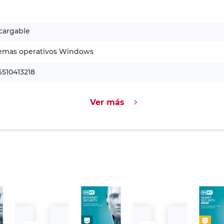
cargable
temas operativos Windows
510413218
Ver más