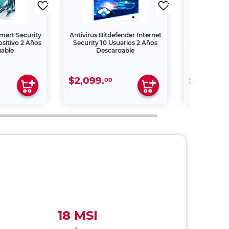
mart Security
Antivirus Bitdefender Internet
Antivirus 
sitivo 2 Años
Security 10 Usuarios 2 Años
Office Securi
gable
Descargable
3 años
$2,099.
$14,099
00
18 MSI