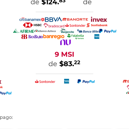
83
de
$124.
de
9 MSI
22
de
$83.
 pago: