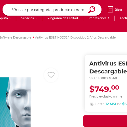
Blog
puto
Servicios
Programa de Lealtad
Impresiones
Fact
Computadoras de Escritorio
Creación de contenido digital
Software Descargable
Antivirus ESET NOD32 1 Dispositivo 2 Años Descargable
Ingresar Codigo Postal
Laptops
giit!
Tablets
Blog
Antivirus ES
Monitores
Venta corporativa
Descargable
SKU:
100023648
PyME
00
$749.
Precio exclusivo online
Hasta
12 MSI
de
$6