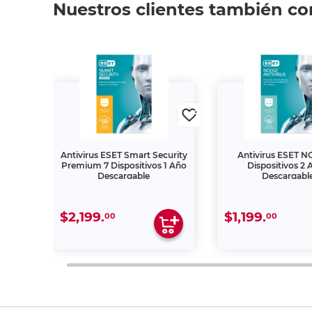
Nuestros clientes también c
2 2
Antivirus ESET Smart Security
Antivirus ESET N
s
Premium 7 Dispositivos 1 Año
Dispositivos 2 
Descargable
Descargabl
$2,199.
$1,199.
00
00