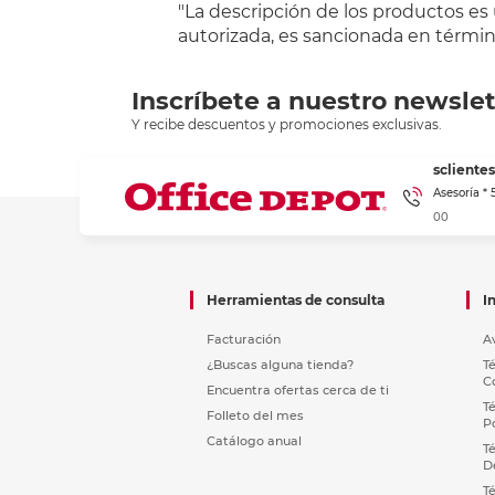
"La descripción de los productos es
autorizada, es sancionada en término
Inscríbete a nuestro newslet
Y recibe descuentos y promociones exclusivas.
sclient
Asesoría *
00
Herramientas de consulta
I
Facturación
A
¿Buscas alguna tienda?
T
C
Encuentra ofertas cerca de ti
T
Folleto del mes
P
Catálogo anual
T
D
T