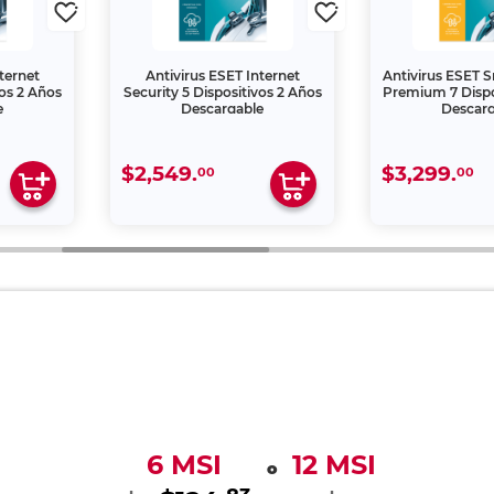
ternet
Antivirus ESET Internet
Antivirus ESET S
vos 2 Años
Security 5 Dispositivos 2 Años
Premium 7 Dispo
e
Descargable
Descar
$2,549.
$3,299.
00
00
6 MSI
12 MSI
o