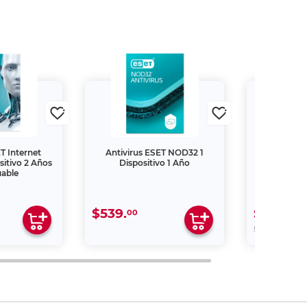
T Internet
Antivirus ESET NOD32 1
Kit de Cuc
sitivo 2 Años
Dispositivo 1 Año
Cricut / 
gable
$539.
$271.
00
15
00
$319.