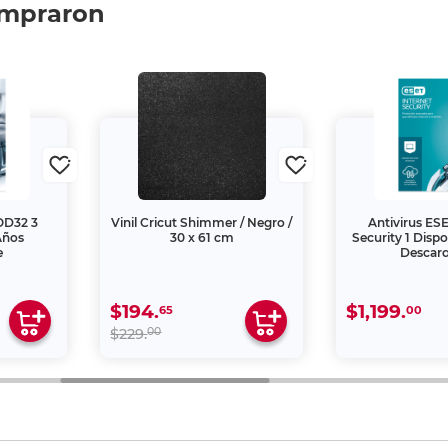
ompraron
OD32 3
Vinil Cricut Shimmer / Negro /
Antivirus ESE
Años
30 x 61 cm
Security 1 Dispo
e
Descar
$194.
$1,199.
65
00
00
$229.