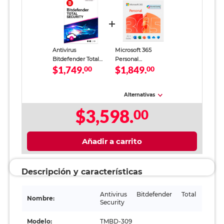
Antivirus
Microsoft 365
Bitdefender Total
Personal
$1,749.
$1,849.
Security 5 Usuarios 2
00
Descargable para 1
00
Años Descargable
Usuario 1 Año
Alternativas
$3,598.
00
Añadir a carrito
Descripción y características
Antivirus Bitdefender Total
Nombre:
Security
Modelo:
TMBD-309