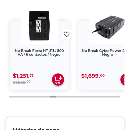
No Break Forza NT-511 / 500
No Break CyberPower 425
VA / 6 contactos / Negro
Negro
$1,251.
$1,699.
75
00
00
$1,669.