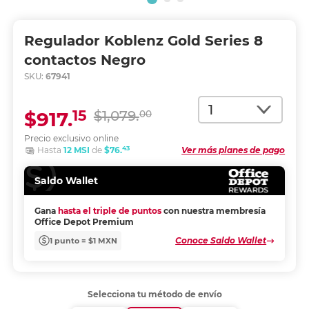
Regulador Koblenz Gold Series 8
contactos Negro
SKU:
67941
Cantidad
15
$917.
$1,079.
00
Precio exclusivo online
43
Hasta
12 MSI
de
$76.
Ver más planes de pago
Saldo Wallet
Gana
hasta el triple de puntos
con nuestra membresía
Office Depot Premium
Conoce Saldo Wallet
1 punto = $1 MXN
Selecciona tu método de envío