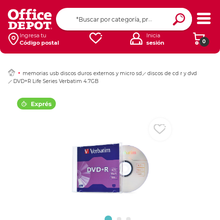
Ingresar Codigo Pos
Ingresa tu
Inicia
0
Código postal
sesión
memorias usb discos duros externos y micro sd
discos de cd r y dvd
DVD+R Life Series Verbatim 4.7GB