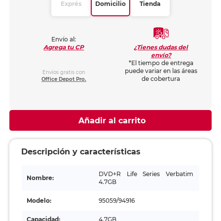
Exprés
Domicilio
Tienda
Envío al:
¿Tienes dudas del
Agrega tu CP
envío?
*El tiempo de entrega
puede variar en las áreas
Envíos gratis con
de cobertura
Office Depot Pro.
Añadir al carrito
Descripción y características
DVD+R Life Series Verbatim
Nombre:
4.7GB
Modelo:
95059/94916
Capacidad:
4.7GB