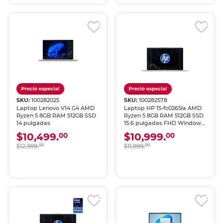
SKU:
100282025
SKU:
100282578
Laptop Lenovo V14 G4 AMD
Laptop HP 15-fc0265la AMD
Ryzen 5 8GB RAM 512GB SSD
Ryzen 5 8GB RAM 512GB SSD
14 pulgadas
15.6 pulgadas FHD Windows
11 Home
$10,499.
$10,999.
00
00
$12,999.
00
$11,999.
00