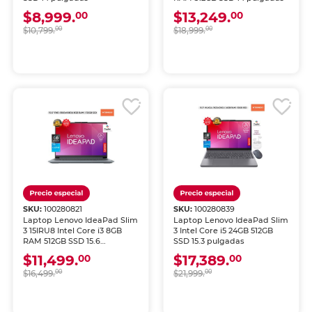
$8,999.
$13,249.
00
00
$10,799.
00
$18,999.
00
SKU:
100280821
SKU:
100280839
Laptop Lenovo IdeaPad Slim
Laptop Lenovo IdeaPad Slim
3 15IRU8 Intel Core i3 8GB
3 Intel Core i5 24GB 512GB
RAM 512GB SSD 15.6
SSD 15.3 pulgadas
pulgadas
$11,499.
$17,389.
00
00
$16,499.
00
$21,999.
00