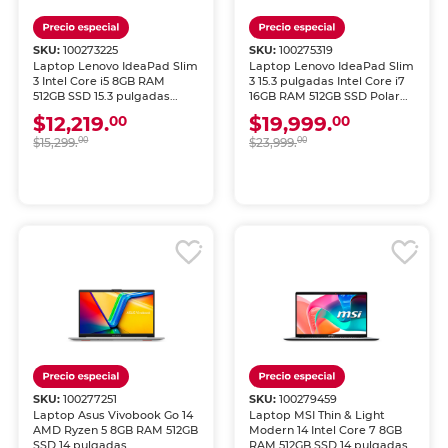
SKU:
100273225
SKU:
100275319
Laptop Lenovo IdeaPad Slim
Laptop Lenovo IdeaPad Slim
3 Intel Core i5 8GB RAM
3 15.3 pulgadas Intel Core i7
512GB SSD 15.3 pulgadas
16GB RAM 512GB SSD Polar
Verde
Blue
$12,219.
$19,999.
00
00
$15,299.
00
$23,999.
00
SKU:
100277251
SKU:
100279459
Laptop Asus Vivobook Go 14
Laptop MSI Thin & Light
AMD Ryzen 5 8GB RAM 512GB
Modern 14 Intel Core 7 8GB
SSD 14 pulgadas
RAM 512GB SSD 14 pulgadas