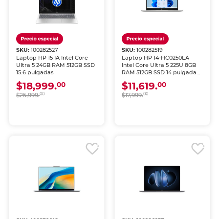
SKU:
100282527
SKU:
100282519
Laptop HP 15 IA Intel Core
Laptop HP 14-HC0250LA
Ultra 5 24GB RAM 512GB SSD
Intel Core Ultra 5 225U 8GB
15.6 pulgadas
RAM 512GB SSD 14 pulgadas
FHD
$18,999.
$11,619.
00
00
$25,999.
00
$17,999.
00