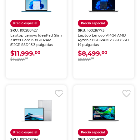
SKU:
100288427
SKU:
100216773
Laptop Lenovo IdeaPad Slim
Laptop Lenovo V14G4 AMD
3 Intel Core i5 8GB RAM
Ryzen 3 8GB RAM 256GB SSD
512GB SSD 15.3 pulgadas
14 pulgadas
$11,999.
$8,499.
00
00
$14,299.
00
$9,999.
00
SKU:
100249794
SKU:
100249217