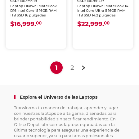
SKU:
100279918
SKU:
100286237
Laptop Huawei MateBook
Laptop Huawei MateBook 14
D16 Intel Core i5 16GB RAM
Intel Core Ultra 5 16GB RAM
1TB SSD 16 pulgadas
1TB SSD 14.2 pulgadas
$16,999.
$22,999.
00
00
(current)
1
2
Explora el Universo de las Laptops
Transforma tu manera de trabajar, aprender y jugar
con nuestras laptops de alta gama, diseñadas para
brindar portabilidad sin sacrificar rendimiento. En
Office Depot, ofrecemos laptops equipadas con la
última tecnología para asegurar una experiencia de
usuario superior, ya sea para tareas profesionales,