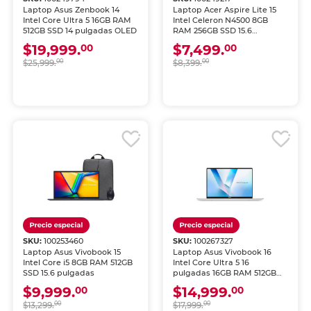
Laptop Asus Zenbook 14
Laptop Acer Aspire Lite 15
Intel Core Ultra 5 16GB RAM
Intel Celeron N4500 8GB
512GB SSD 14 pulgadas OLED
RAM 256GB SSD 15.6
pulgadas
$19,999.
$7,499.
00
00
$25,999.
00
$8,399.
00
SKU:
100253460
SKU:
100267327
Laptop Asus Vivobook 15
Laptop Asus Vivobook 16
Intel Core i5 8GB RAM 512GB
Intel Core Ultra 5 16
SSD 15.6 pulgadas
pulgadas 16GB RAM 512GB
SSD
$9,999.
$14,999.
00
00
$13,299.
00
$17,999.
00