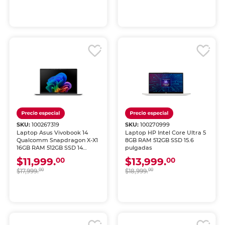
SKU:
100267319
SKU:
100270999
Laptop Asus Vivobook 14
Laptop HP Intel Core Ultra 5
Qualcomm Snapdragon X-X1
8GB RAM 512GB SSD 15.6
16GB RAM 512GB SSD 14
pulgadas
pulgadas
$11,999.
$13,999.
00
00
$17,999.
00
$18,999.
00