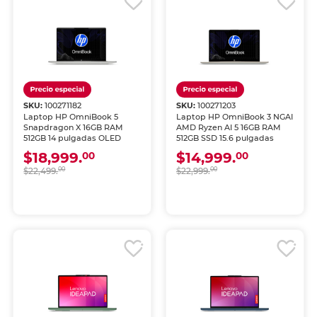
SKU:
100271182
SKU:
100271203
Laptop HP OmniBook 5
Laptop HP OmniBook 3 NGAI
Snapdragon X 16GB RAM
AMD Ryzen AI 5 16GB RAM
512GB 14 pulgadas OLED
512GB SSD 15.6 pulgadas
$18,999.
$14,999.
00
00
$22,499.
00
$22,999.
00