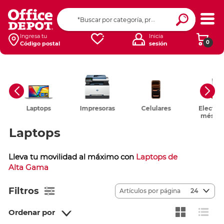
Ingresa tu
Inicia
0
Código postal
sesión
Impresoras
Celulares
Electrodo-
Muebl
mésticos
Laptops
Lleva tu movilidad al máximo con
Laptops de
Alta Gama
Filtros
Artículos por página
24
Ordenar por