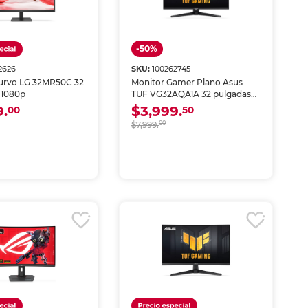
-50%
2626
SKU:
100262745
urvo LG 32MR50C 32
Monitor Gamer Plano Asus
 1080p
TUF VG32AQA1A 32 pulgadas
QHD 170Hz Negro
9.
$3,999.
00
50
$7,999.
00