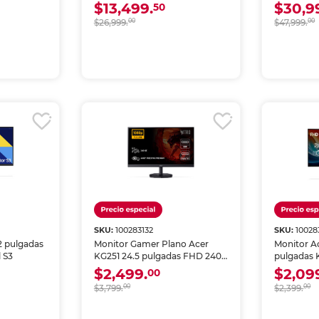
WQHD 24
$13,499.
$30,9
50
$26,999.
00
$47,999.
00
SKU:
100283132
SKU:
10028
2 pulgadas
Monitor Gamer Plano Acer
Monitor Ac
 S3
KG251 24.5 pulgadas FHD 240
pulgadas 
Hz Negro
$2,499.
$2,09
00
$3,799.
00
$2,399.
00