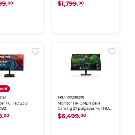
0Hz Negro
99.
$1,799.
00
00
3124
SKU:
100288208
er Full HD 23.8
Monitor HP OMEN para
KB2
Gaming 27 pulgadas Full HD
180Hz - OMEN27 G2 (AV4K1AA)
9.
$6,499.
00
00