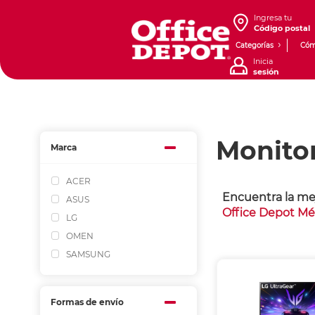
Ingresa tu
Código postal
Categorías
Cóm
Inicia
sesión
Monito
Marca
ACER
Encuentra la me
ASUS
Office Depot Mé
LG
OMEN
SAMSUNG
Formas de envío