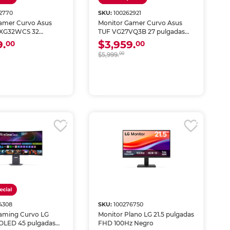
2770
SKU:
100262921
amer Curvo Asus
Monitor Gamer Curvo Asus
 XG32WCS 32
TUF VG27VQ3B 27 pulgadas
 QHD 180Hz
FHD 180Hz Negro
9.
$3,959.
00
00
$5,999.
00
4308
SKU:
100276750
aming Curvo LG
Monitor Plano LG 21.5 pulgadas
 OLED 45 pulgadas
FHD 100Hz Negro