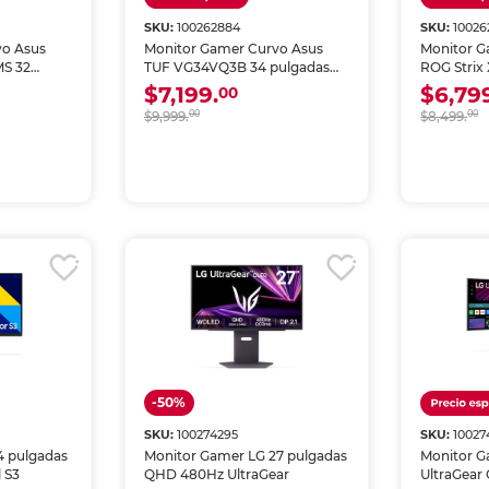
SKU:
100262884
SKU:
10026
vo Asus
Monitor Gamer Curvo Asus
Monitor G
S 32
TUF VG34VQ3B 34 pulgadas
ROG Strix
0Hz Negro
WQHD 180Hz Negro
pulgadas
$7,199.
$6,79
00
$9,999.
00
$8,499.
00
-50%
SKU:
100274295
SKU:
10027
4 pulgadas
Monitor Gamer LG 27 pulgadas
Monitor G
 S3
QHD 480Hz UltraGear
UltraGear