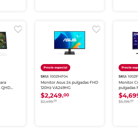
SKU:
100294704
SKU:
10029
ara
Monitor Asus 24 pulgadas FHD
Monitor C
s QHD
120Hz VA249HG
pulgadas 
2
S3
$2,249.
$4,69
00
$2,499.
00
$5,199.
00