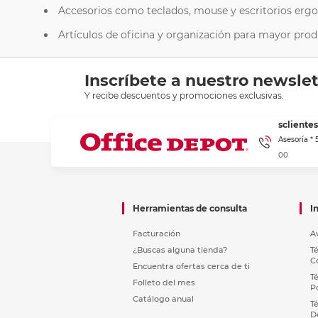
Accesorios como teclados, mouse y escritorios erg
Artículos de oficina y organización para mayor prod
Inscríbete a nuestro newslet
Y recibe descuentos y promociones exclusivas.
sclient
Asesoría *
00
Herramientas de consulta
I
Facturación
A
¿Buscas alguna tienda?
T
C
Encuentra ofertas cerca de ti
T
Folleto del mes
P
Catálogo anual
T
D