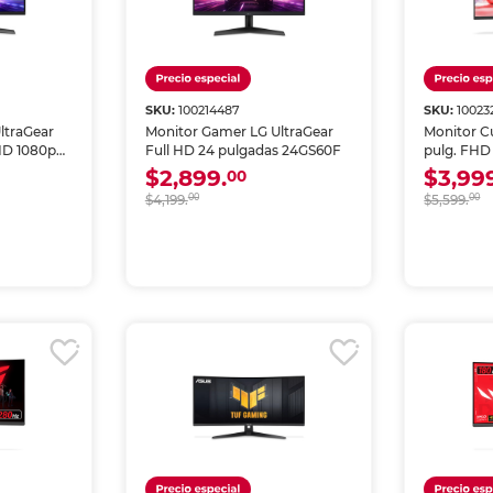
SKU:
100214487
SKU:
10023
ltraGear
Monitor Gamer LG UltraGear
Monitor C
HD 1080p
Full HD 24 pulgadas 24GS60F
pulg. FHD
$2,899.
$3,99
00
$4,199.
00
$5,599.
00