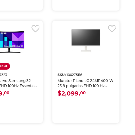
7323
SKU:
100275116
urvo Samsung 32
Monitor Plano LG 24MR400-W
FHD 100Hz Essential
23.8 pulgadas FHD 100 Hz
Blanco
9.
$2,099.
00
00