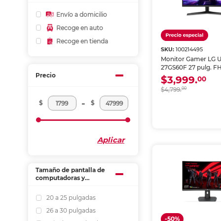
Envío a domicilio
Recoge en auto
Recoge en tienda
SKU:
100214495
Monitor Gamer LG U
27GS60F 27 pulg. F
Precio
180 Hz 1 ms Negro
$3,999.
00
$4,799.
00
-
$
$
Aplicar
Tamaño de pantalla de
computadoras y
monitores
20 a 25 pulgadas
26 a 30 pulgadas
-50%