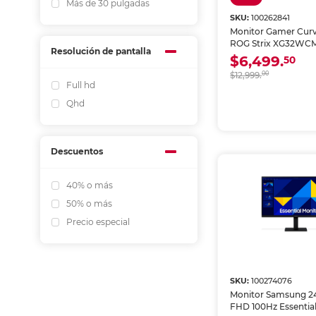
Más de 30 pulgadas
SKU:
100262841
Monitor Gamer Cur
ROG Strix XG32WCM
Resolución de pantalla
pulgadas WQHD 28
$6,499.
50
$12,999.
00
Full hd
Qhd
Descuentos
40% o más
50% o más
Precio especial
SKU:
100274076
Monitor Samsung 2
FHD 100Hz Essential