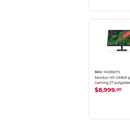
SKU:
100288275
Monitor HP OMEN p
Gaming 27 pulgada
180Hz - OMEN27q G
$8,999.
00
(AV4H6AA)