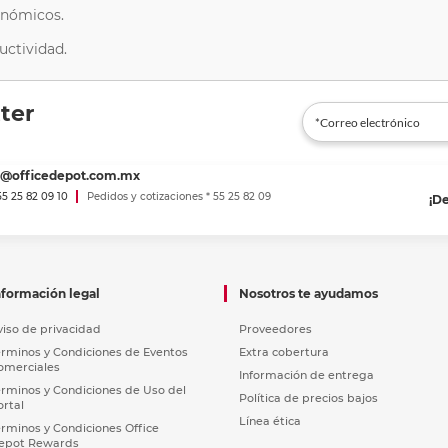
onómicos.
uctividad.
ter
es@officedepot.com.mx
 55 25 82 09 10
Pedidos y cotizaciones * 55 25 82 09
¡D
nformación legal
Nosotros te ayudamos
viso de privacidad
Proveedores
érminos y Condiciones de Eventos
Extra cobertura
omerciales
Información de entrega
érminos y Condiciones de Uso del
Política de precios bajos
ortal
Línea ética
érminos y Condiciones Office
epot Rewards