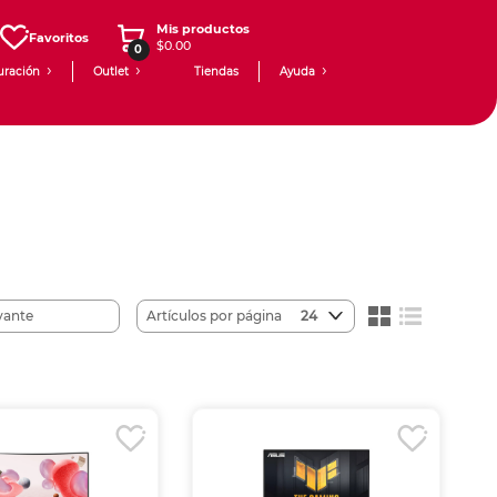
Mis productos
Favoritos
$0.00
0
uración
Outlet
Tiendas
Ayuda
Artículos por página
24