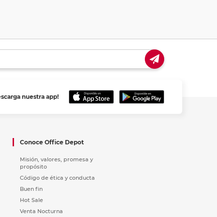
escarga nuestra app!
Conoce Office Depot
Misión, valores, promesa y
propósito
Código de ética y conducta
Buen fin
Hot Sale
Venta Nocturna