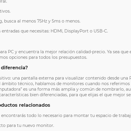
ral.
tivos.
, busca al menos 75Hz y 5ms o menos.
 entradas que necesitas: HDMI, DisplayPort o USB-C.
ra PC y encuentra la mejor relación calidad-precio. Ya sea que 
emos opciones para todos los presupuestos.
diferencia?
itivo: una pantalla externa para visualizar contenido desde una
el ámbito técnico, hablamos de monitores cuando nos referimos a
 computadora” es una forma más amplia y común de nombrarlo, 
aracterísticas bien diferenciadas, para que elijas el que mejor s
oductos relacionados
encontrarás todo lo necesario para montar tu espacio de trabaj
cto para tu nuevo monitor.