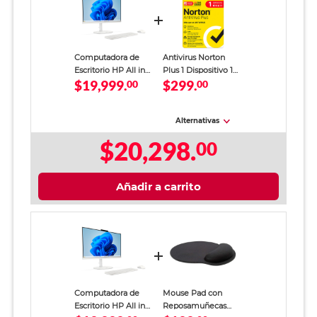
Computadora de
Antivirus Norton
Escritorio HP All in
Plus 1 Dispositivo 1
$19,999.
$299.
One OmniStudio 24
00
Año
00
Intel Core 5 8GB
RAM 512GB SSD 23.8
pulgadas FHD
Alternativas
$20,298.
00
Añadir a carrito
Computadora de
Mouse Pad con
Escritorio HP All in
Reposamuñecas