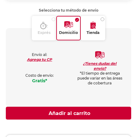
Selecciona tu método de envío
Exprés
Domicilio
Tienda
Envío al:
Agrega tu CP
¿Tienes dudas del
envío?
*El tiempo de entrega
Costo de envío:
puede variar en las áreas
Gratis*
de cobertura
Añadir al carrito