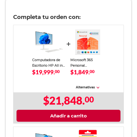
Completa tu orden con:
Computadora de
Microsoft 365
Escritorio HP All in
Personal
$19,999.
$1,849.
One OmniStudio 24
00
Descargable para 1
00
Intel Core 5 8GB
Usuario 1 Año
RAM 512GB SSD 23.8
pulgadas FHD
Alternativas
$21,848.
00
Añadir a carrito