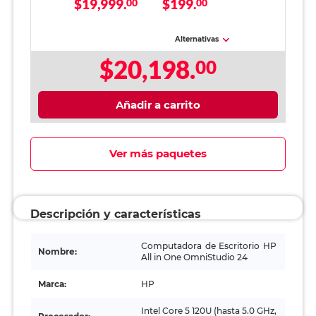
$19,999.
$199.
One OmniStudio 24
00
Memory Foam
00
Intel Core 5 8GB
Spectra 53404 /
RAM 512GB SSD 23.8
Negro
pulgadas FHD
Alternativas
$20,198.
00
Añadir a carrito
Ver más paquetes
Descripción y características
Computadora de Escritorio HP
Nombre:
All in One OmniStudio 24
Marca:
HP
Intel Core 5 120U (hasta 5.0 GHz,