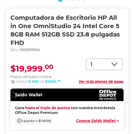
Computadora de Escritorio HP All
in One OmniStudio 24 Intel Core 5
8GB RAM 512GB SSD 23.8 pulgadas
FHD
SKU:
100287694
Cantidad
00
$19,999.
Precio exclusivo online
58
Hasta
12 MSI
de
$1666.
Ver más planes de pago
Saldo Wallet
Gana
hasta el triple de puntos
con nuestra membresía
Office Depot Premium
Conoce Saldo Wallet
1 punto = $1 MXN