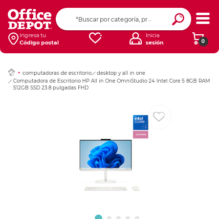
Ingresar Codigo Pos
Ingresa tu
Inicia
0
Código postal
sesión
computadoras de escritorio
desktop y all in one
Computadora de Escritorio HP All in One OmniStudio 24 Intel Core 5 8GB RAM
512GB SSD 23.8 pulgadas FHD