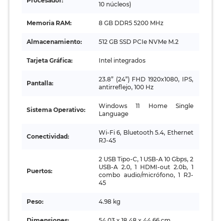
Procesador:
10 núcleos)
Memoria RAM:
8 GB DDR5 5200 MHz
Almacenamiento:
512 GB SSD PCIe NVMe M.2
Tarjeta Gráfica:
Intel integrados
23.8” (24”) FHD 1920x1080, IPS,
Pantalla:
antirreflejo, 100 Hz
Windows 11 Home Single
Sistema Operativo:
Language
Wi-Fi 6, Bluetooth 5.4, Ethernet
Conectividad:
RJ-45
2 USB Tipo-C, 1 USB-A 10 Gbps, 2
USB-A 2.0, 1 HDMI-out 2.0b, 1
Puertos:
combo audio/micrófono, 1 RJ-
45
Peso:
4.98 kg
Dimensiones:
54.03 x 18.48 x 44.66 cm