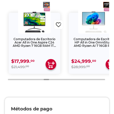
Computadora de Escritorio
Computadora de Escritori
Acer All in One Aspire C24
HP All in One OmniStudi
AMD Ryzen 7 16GB RAM 1TB
AMD Ryzen AI 7 16GB RA
SSD 23.8 pulgadas
512GB SSD 27 pulgadas F
$17,999.
$24,999.
00
00
00
00
$21,499.
$28,999.
Métodos de pago