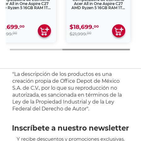
Acer All in One Aspire C27
Acer All in One Aspire C27
MD Ryzen 5 16GB RAM 1TB
AMD Ryzen 5 16GB RAM 1TB
SSD 27 pulgadas QHD
SSD 27 pulgadas QHD
18,699.
$18,699.
00
00
00
00
1,999.
$21,999.
"La descripción de los productos es una
creación propia de Office Depot de México
S.A. de C.V., por lo que su reproducción no
autorizada, es sancionada en términos de la
Ley de la Propiedad Industrial y de la Ley
Federal del Derecho de Autor".
Inscríbete a nuestro newsletter
Y recibe descuentos y promociones exclusivas.