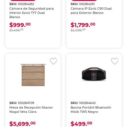
SKU:
100284282
SKU:
100284291
Cámara de Seguridad para
Cámara IP Ezviz C90 Dual
Interior Ezviz TY7 Dual
para Exterior Blanco
Blanco
$999.
$1,799.
00
00
$1,499.
00
$2,099.
00
SKU:
100284709
SKU:
100284645
Mesa de Recepción Skanor
Bocina Portátil Bluetooth
Nogal Veta Clara
Misik TWS Negro
$5,699.
$499.
00
00