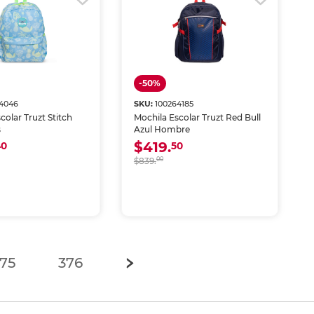
-50%
64046
SKU:
100264185
colar Truzt Stitch
Mochila Escolar Truzt Red Bull
s
Azul Hombre
$419.
40
50
$839.
00
t)
75
376