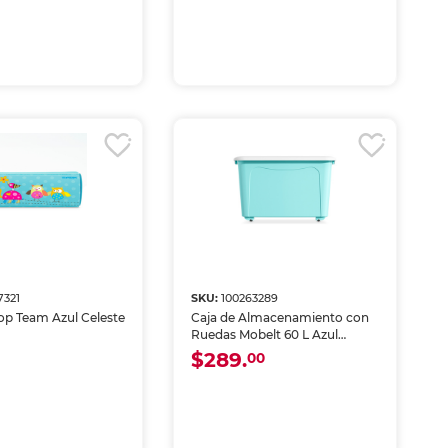
7321
SKU:
100263289
Top Team Azul Celeste
Caja de Almacenamiento con
Ruedas Mobelt 60 L Azul
Celeste
$289.
00