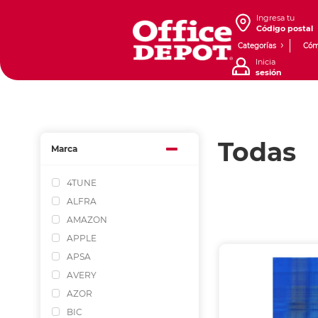
Ingresa tu
Código postal
Categorías
Cóm
Inicia
sesión
Todas
Marca
4TUNE
ALFRA
AMAZON
APPLE
APSA
AVERY
AZOR
BIC