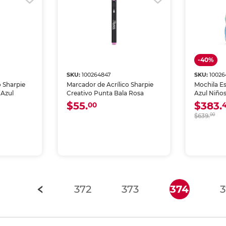
-40%
SKU:
100264847
SKU:
1002
o Sharpie
Marcador de Acrílico Sharpie
Mochila Es
 Azul
Creativo Punta Bala Rosa
Azul Niño
$55.
$383.
00
$639.
00
(curren
372
373
374
3