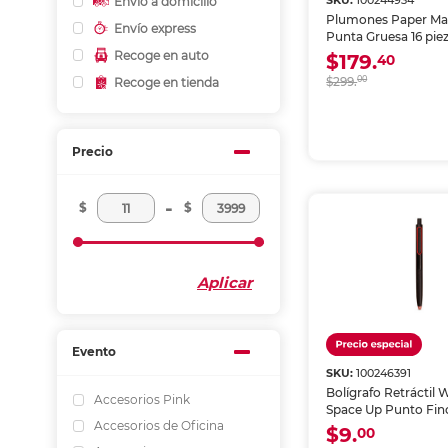
SKU:
100244934
Envío a domicilio
Plumones Paper Mat
Envío express
Punta Gruesa 16 pie
Recoge en auto
$179.
40
$299.
00
Recoge en tienda
Precio
-
$
$
Aplicar
Evento
SKU:
100246391
Bolígrafo Retráctil 
Accesorios Pink
Space Up Punto Fino
Accesorios de Oficina
Roja
$9.
00