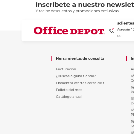
Inscríbete a nuestro newslet
Y recibe descuentos y promociones exclusivas.
sclient
Asesoría *
00
Herramientas de consulta
I
Facturación
A
¿Buscas alguna tienda?
T
C
Encuentra ofertas cerca de ti
T
Folleto del mes
P
Catálogo anual
T
D
T
P
T
S
T