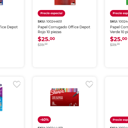
SKU:
100244651
SKU:
1002
fice Depot
Papel Corrugado Office Depot
Papel Cor
Rojo 10 piezas
Verde 10 p
$25.
$25.
00
00
$39.
00
$39.
00
-40%