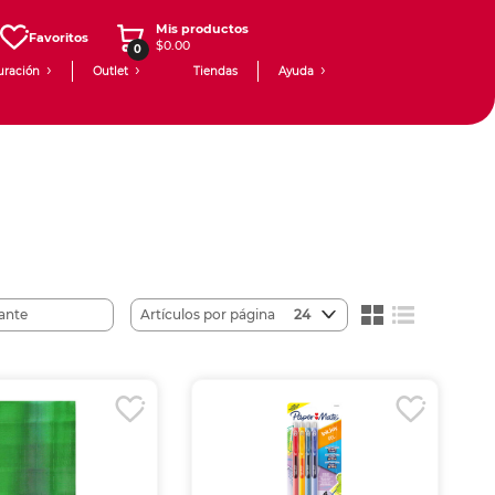
Mis productos
Favoritos
$0.00
0
uración
Outlet
Tiendas
Ayuda
Artículos por página
24