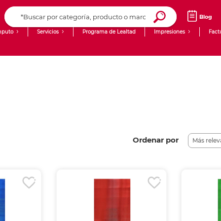
Blog
puto
Servicios
Programa de Lealtad
Impresiones
Fact
Computadoras de Escritorio
Creación de contenido digital
Laptops
giit!
Tablets
Blog
Monitores
Venta corporativa
PyME
Ordenar por