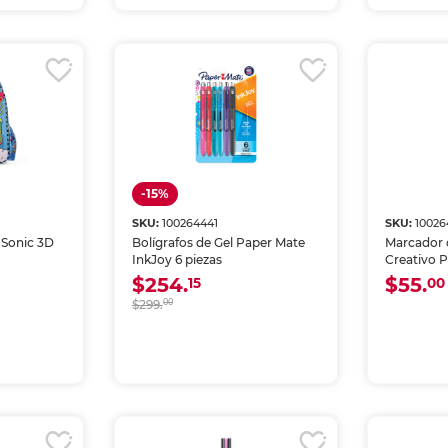
-15%
SKU:
100264441
SKU:
10026
 Sonic 3D
Bolígrafos de Gel Paper Mate
Marcador d
InkJoy 6 piezas
Creativo 
Claro
$254.
$55.
15
00
$299.
00