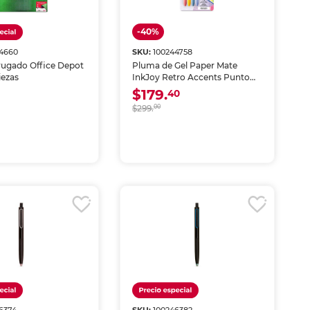
-40%
44660
SKU:
100244758
rugado Office Depot
Pluma de Gel Paper Mate
iezas
InkJoy Retro Accents Punto
Mediano 4 piezas
$179.
40
$299.
00