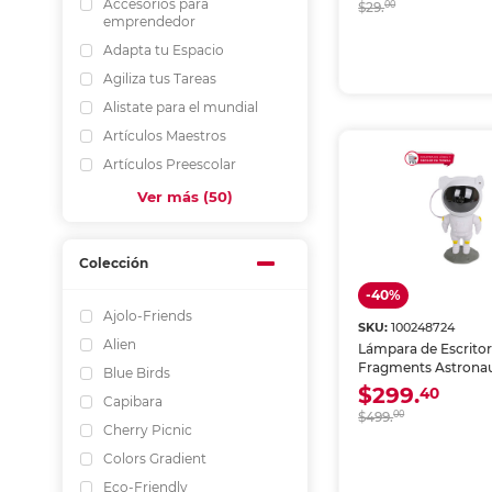
Accesorios para
$29.
00
emprendedor
Adapta tu Espacio
Agiliza tus Tareas
Alistate para el mundial
Artículos Maestros
Artículos Preescolar
Ver más (50)
Colección
-40%
Ajolo-Friends
SKU:
100248724
Alien
Lámpara de Escritor
Fragments Astrona
Blue Birds
$299.
40
Capibara
$499.
00
Cherry Picnic
Colors Gradient
Eco-Friendly