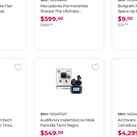
SKU:
100244459
SKU:
10024
e Flair
Marcadores Permanentes
Bolígrafo 
zas
Sharpie The Ultimate
Space Up 
Collection 45 piezas
Negra
$599.
$9.
40
00
$999.
00
$29.
00
SKU:
100247027
SKU:
10024
Writech
Audífonos Inalámbricos Misik
Archivero
 Tinta
Pantalla Táctil Negro
Cerradura
Negro
$549.
$4,29
00