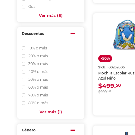
Goal
Ver más (8)
Descuentos
10% o más
20% o más
-50%
30% o más
SKU:
100262606
40% o más
Mochila Escolar Ruz
Azul Niño
50% o más
$499.
50
60% o más
$999.
00
70% o más
80% o más
Ver más (1)
Género