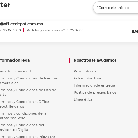
ter
es@officedepot.com.mx
 55 25 82 09 10
Pedidos y cotizaciones * 55 25 82 09
¡D
nformación legal
Nosotros te ayudamos
viso de privacidad
Proveedores
érminos y Condiciones de Eventos
Extra cobertura
omerciales
Información de entrega
érminos y Condiciones de Uso del
Política de precios bajos
ortal
Línea ética
érminos y Condiciones Office
epot Rewards
érminos y condiciones de la
lataforma PYME
érminos y Condiciones del
ervicentro Digital
érminos y Condiciones Póliza De