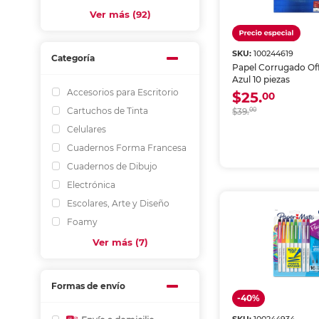
Ver más (92)
SKU:
100244619
Categoría
Papel Corrugado Of
Azul 10 piezas
Accesorios para Escritorio
$25.
00
Cartuchos de Tinta
$39.
00
Celulares
Cuadernos Forma Francesa
Cuadernos de Dibujo
Electrónica
Escolares, Arte y Diseño
Foamy
Ver más (7)
Formas de envío
-40%