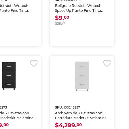
6374
SKU:
100246382
Retráctil Writech
Bolígrafo Retráctil Writech
Punto Fino Tinta
Space Up Punto Fino Tinta
Azul
$9.
00
$29.
00
8273
SKU:
100248257
 de 3 Gavetas con
Archivero de 3 Gavetas con
 Maderkit Melamina
Cerradura Maderkit Melamina
Blanco
9.
$4,299.
00
00