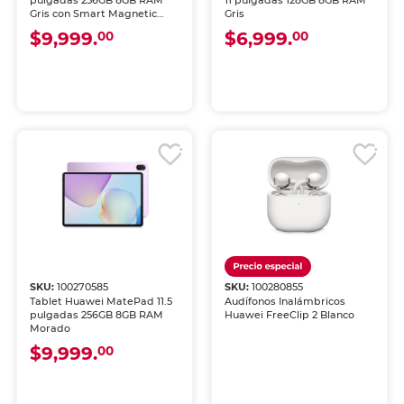
pulgadas 256GB 8GB RAM
11 pulgadas 128GB 8GB RAM
Gris con Smart Magnetic
Gris
Keyboard
$9,999.
$6,999.
00
00
SKU:
100270585
SKU:
100280855
Tablet Huawei MatePad 11.5
Audífonos Inalámbricos
pulgadas 256GB 8GB RAM
Huawei FreeClip 2 Blanco
Morado
$9,999.
00