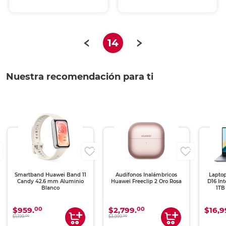
(current)
14
Nuestra recomendación para ti
Smartband Huawei Band 11
Audífonos Inalámbricos
Lapto
Candy 42.6 mm Aluminio
Huawei Freeclip 2 Oro Rosa
D16 In
Blanco
1TB
00
00
$959.
$2,799.
$16,9
00
00
$1,199.
$3,999.