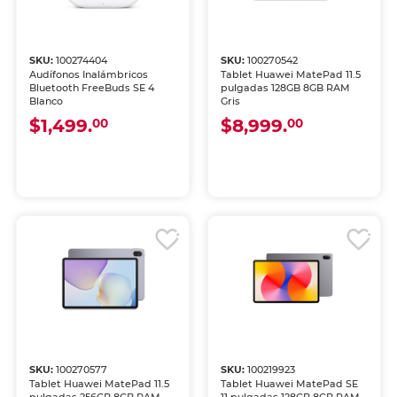
SKU:
100274404
SKU:
100270542
Audífonos Inalámbricos
Tablet Huawei MatePad 11.5
Bluetooth FreeBuds SE 4
pulgadas 128GB 8GB RAM
Blanco
Gris
$1,499.
$8,999.
00
00
SKU:
100270577
SKU:
100219923
Tablet Huawei MatePad 11.5
Tablet Huawei MatePad SE