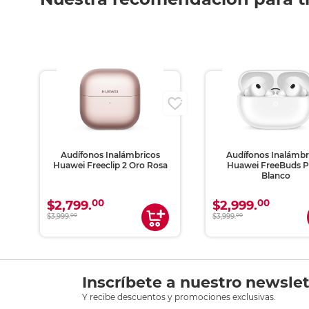
Audífonos Inalámbricos
Audífonos Inalámbr
ro
Huawei Freeclip 2 Oro Rosa
Huawei FreeBuds P
Blanco
00
00
$2,799.
$2,999.
$3,999.
00
$3,999.
00
Inscríbete a nuestro newslet
Y recibe descuentos y promociones exclusivas.