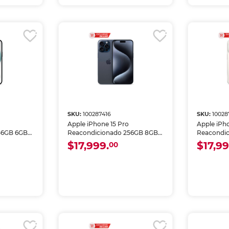
SKU:
100287416
SKU:
10028
Apple iPhone 15 Pro
Apple iPh
56GB 6GB
Reacondicionado 256GB 8GB
Reacondi
RAM eSIM Azul
RAM eSIM
$17,999.
$17,99
00