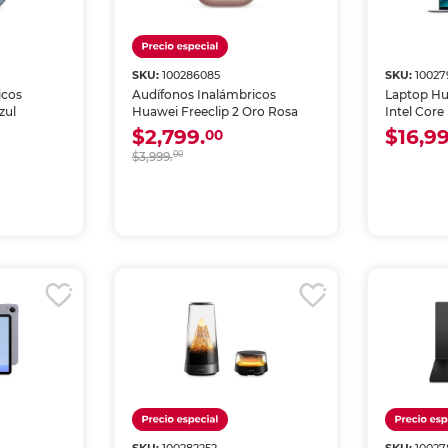
SKU:
100286085
SKU:
10027
icos
Audífonos Inalámbricos
Laptop Hu
zul
Huawei Freeclip 2 Oro Rosa
Intel Core
16 pulgad
$2,799.
$16,99
00
$3,999.
00