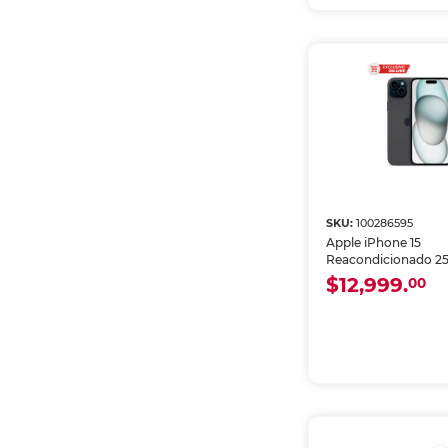
SKU:
100286595
Apple iPhone 15
Reacondicionado 2
RAM eSIM Negro
$12,999.
00