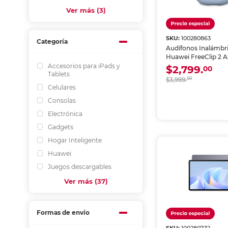
Ver más (3)
SKU:
100280863
Categoría
Audífonos Inalámbr
Huawei FreeClip 2 A
Accesorios para iPads y
$2,799.
00
Tablets
$3,999.
00
Celulares
Consolas
Electrónica
Gadgets
Hogar Inteligente
Huawei
Juegos descargables
Ver más (37)
Formas de envío