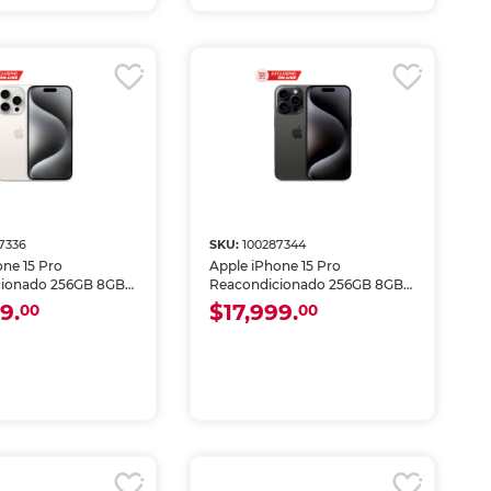
7336
SKU:
100287344
one 15 Pro
Apple iPhone 15 Pro
cionado 256GB 8GB
Reacondicionado 256GB 8GB
 Blanco
RAM eSIM Negro
9.
$17,999.
00
00