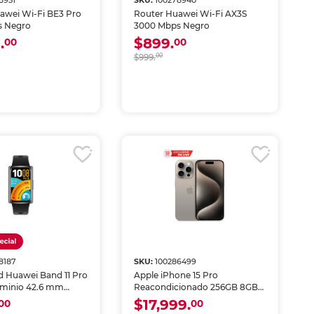
8931
SKU:
100278940
awei Wi-Fi BE3 Pro
Router Huawei Wi-Fi AX3S
s Negro
3000 Mbps Negro
.
$899.
00
00
$999.
00
8187
SKU:
100286499
 Huawei Band 11 Pro
Apple iPhone 15 Pro
uminio 42.6 mm
Reacondicionado 256GB 8GB
RAM eSIM Titanio Natural
$17,999.
00
00