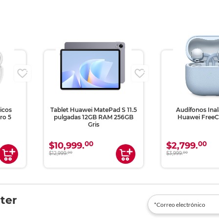
icos
Tablet Huawei MatePad S 11.5
Audífonos Ina
ro 5
pulgadas 12GB RAM 256GB
Huawei FreeCl
Gris
00
00
$10,999.
$2,799.
$12,999.
00
$3,999.
00
ter