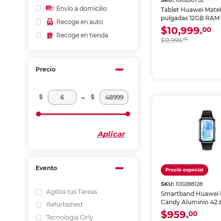
SKU:
100280732
Envío a domicilio
Tablet Huawei MateP
pulgadas 12GB RAM 
Recoge en auto
$10,999.
00
Recoge en tienda
$12,999.
00
Precio
-
$
$
Aplicar
Evento
SKU:
100288128
Agiliza tus Tareas
Smartband Huawei 
Candy Aluminio 42
Refurbished
Negro
$959.
00
Tecnología Girly