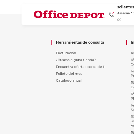
sclient
Asesoría *
00
Herramientas de consulta
I
Facturación
A
¿Buscas alguna tienda?
T
C
Encuentra ofertas cerca de ti
T
Folleto del mes
P
Catálogo anual
T
D
T
P
T
S
T
S
A
T