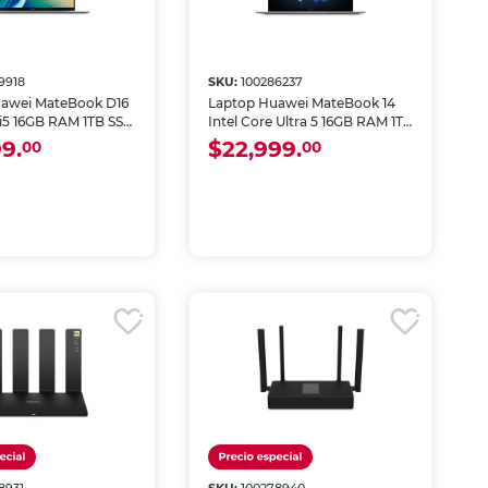
9918
SKU:
100286237
awei MateBook D16
Laptop Huawei MateBook 14
 i5 16GB RAM 1TB SSD
Intel Core Ultra 5 16GB RAM 1TB
as
SSD 14.2 pulgadas
9.
$22,999.
00
00