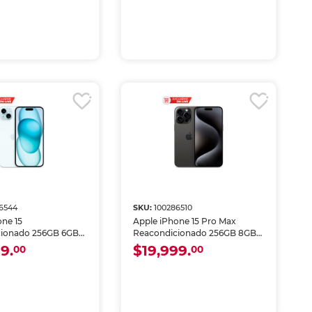
6544
SKU:
100286510
one 15
Apple iPhone 15 Pro Max
cionado 256GB 6GB
Reacondicionado 256GB 8GB
Azul
RAM eSIM Negro
9.
$19,999.
00
00