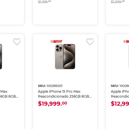
$1,199.
00
$1,399.
00
SKU:
100286501
SKU:
10028
o Max
Apple iPhone 15 Pro Max
Apple iPh
56GB 8GB
Reacondicionado 256GB 8GB
Reacondi
RAM eSIM Titanio Natural
RAM eSIM 
$19,999.
$12,99
00