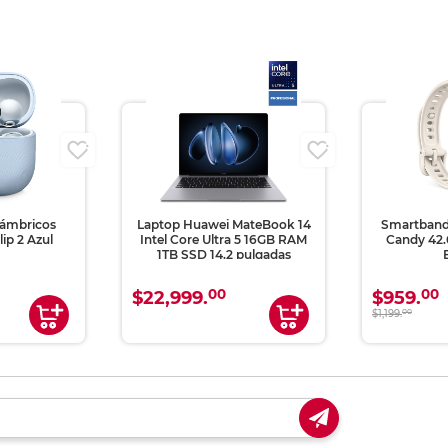
lámbricos
Laptop Huawei MateBook 14
Smartband
ip 2 Azul
Intel Core Ultra 5 16GB RAM
Candy 42
1TB SSD 14.2 pulgadas
00
00
$22,999.
$959.
$1,199.
00