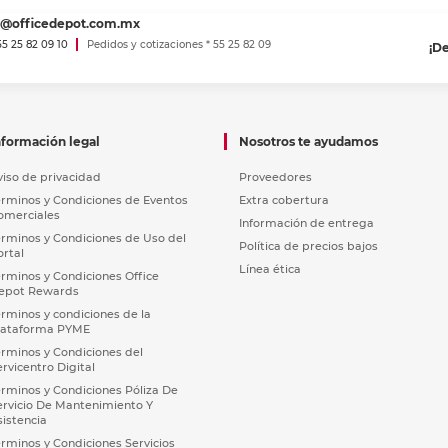
es@officedepot.com.mx
 55 25 82 09 10
Pedidos y cotizaciones * 55 25 82 09
¡D
nformación legal
Nosotros te ayudamos
viso de privacidad
Proveedores
érminos y Condiciones de Eventos
Extra cobertura
omerciales
Información de entrega
érminos y Condiciones de Uso del
Política de precios bajos
ortal
Línea ética
érminos y Condiciones Office
epot Rewards
érminos y condiciones de la
lataforma PYME
érminos y Condiciones del
ervicentro Digital
érminos y Condiciones Póliza De
ervicio De Mantenimiento Y
sistencia
érminos y Condiciones Servicios