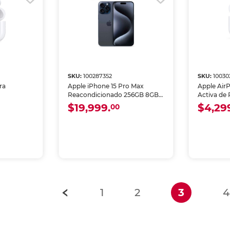
SKU:
100287352
SKU:
10030
ra
Apple iPhone 15 Pro Max
Apple Air
Reacondicionado 256GB 8GB
Activa de
RAM eSIM Azul
$19,999.
$4,29
00
(current
1
2
3
4
i