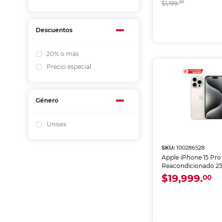
$1,199.
00
Descuentos
20% o más
Precio especial
Género
Unisex
SKU:
100286528
Apple iPhone 15 Pr
Reacondicionado 2
RAM eSIM Blanco
$19,999.
00