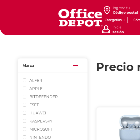
Ingresa tu
Código postal
Categorías
Cóm
Inicia
sesión
Precio 
Marca
ALFER
APPLE
BITDEFENDER
ESET
HUAWEI
KASPERSKY
MICROSOFT
NINTENDO