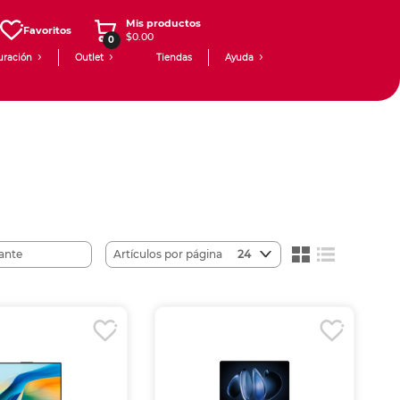
Mis productos
Favoritos
$0.00
0
uración
Outlet
Tiendas
Ayuda
Artículos por página
24