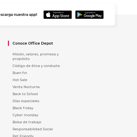
escarga nuestra app!
Conoce Office Depot
Misión, valores, promesa y
propósito
Código de ética y conducta
Buen fin
Hot Sale
Venta Nocturna
Back to School
Días especiales
Black friday
Cyber monday
Bolsa de trabajo
Responsabilidad Social
Pet Friendly