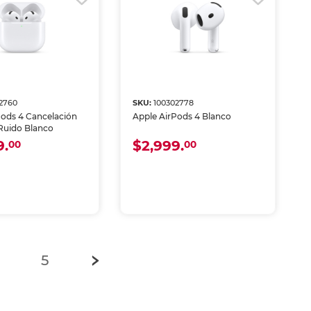
2760
SKU:
100302778
Pods 4 Cancelación
Apple AirPods 4 Blanco
 Ruido Blanco
9.
$2,999.
00
00
)
5