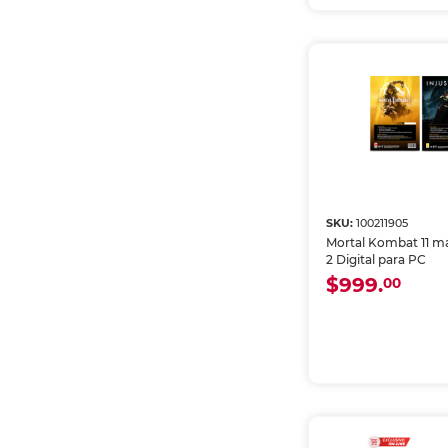
SKU:
100211905
Mortal Kombat 11 má
2 Digital para PC
$999.
00