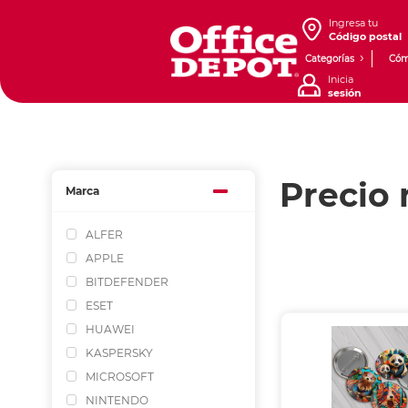
Ingresa tu
Código postal
Categorías
Cóm
Inicia
sesión
Precio 
Marca
ALFER
APPLE
BITDEFENDER
ESET
HUAWEI
KASPERSKY
MICROSOFT
NINTENDO