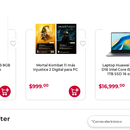
GB 8GB
Mortal Kombat 11 más
Laptop Huawei
o
Injustice 2 Digital para PC
D16 Intel Core 
1TB SSD 16 p
00
00
$999.
$16,999.
ter