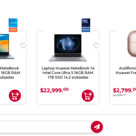
 MateBook
Laptop Huawei MateBook 14
Audífono
i5 16GB RAM
Intel Core Ultra 5 16GB RAM
Huawei Fre
ulgadas
1TB SSD 14.2 pulgadas
00
0
$22,999.
$2,799.
$3,999.
00