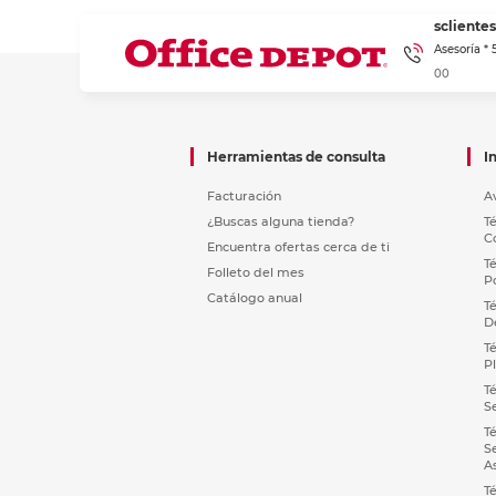
sclient
Asesoría *
00
Herramientas de consulta
I
Facturación
A
¿Buscas alguna tienda?
T
C
Encuentra ofertas cerca de ti
T
Folleto del mes
P
Catálogo anual
T
D
T
P
T
S
T
S
A
T