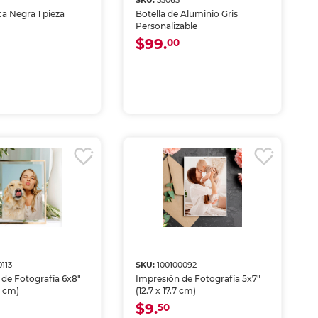
SKU:
55065
a Negra 1 pieza
Botella de Aluminio Gris
Personalizable
$99.
00
0113
SKU:
100100092
 de Fotografía 6x8"
Impresión de Fotografía 5x7"
3 cm)
(12.7 x 17.7 cm)
$9.
50