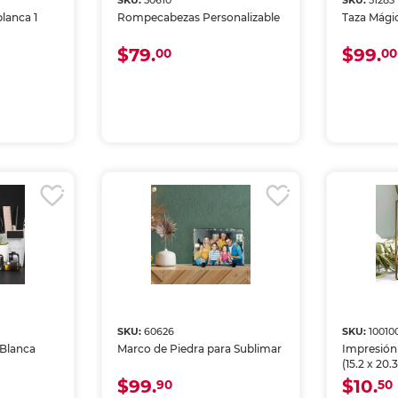
SKU:
50610
SKU:
51283
lanca 1
Rompecabezas Personalizable
Taza Mágic
$79.
$99.
00
00
SKU:
60626
SKU:
10010
 Blanca
Marco de Piedra para Sublimar
Impresión
(15.2 x 20.
$99.
$10.
90
50