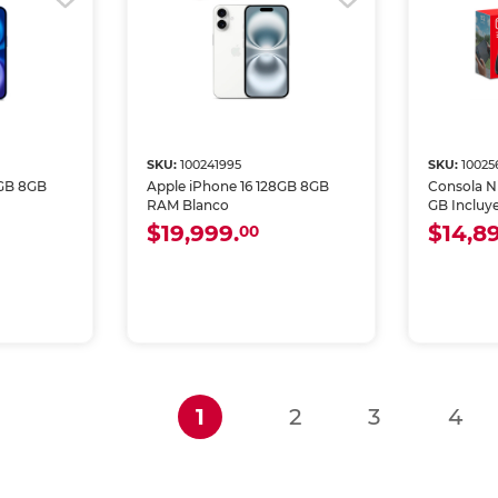
SKU:
100241995
SKU:
10025
8GB 8GB
Apple iPhone 16 128GB 8GB
Consola N
RAM Blanco
GB Incluy
Descargab
$19,999.
$14,8
00
(current)
1
2
3
4
i