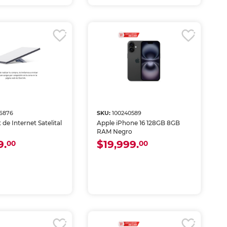
46876
SKU:
100240589
t de Internet Satelital
Apple iPhone 16 128GB 8GB
RAM Negro
9.
$19,999.
00
00