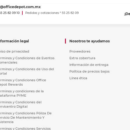
es@officedepot.com.mx
 55 25 82 09 10
Pedidos y cotizaciones * 55 25 82 09
¡D
nformación legal
Nosotros te ayudamos
viso de privacidad
Proveedores
érminos y Condiciones de Eventos
Extra cobertura
omerciales
Información de entrega
érminos y Condiciones de Uso del
Política de precios bajos
ortal
Línea ética
érminos y Condiciones Office
epot Rewards
érminos y condiciones de la
lataforma PYME
érminos y Condiciones del
ervicentro Digital
érminos y Condiciones Póliza De
ervicio De Mantenimiento Y
sistencia
érminos y Condiciones Servicios