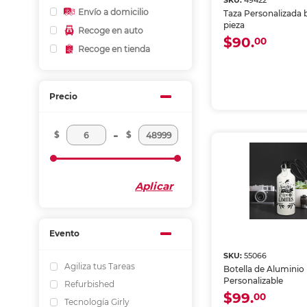
SKU:
49422
Envío a domicilio
Taza Personalizada b
pieza
Recoge en auto
$90.
00
Recoge en tienda
Precio
-
$
$
Aplicar
Evento
SKU:
55066
Agiliza tus Tareas
Botella de Aluminio
Personalizable
Refurbished
$99.
00
Tecnología Girly