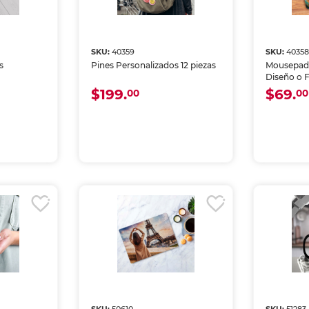
SKU:
40359
SKU:
4035
s
Pines Personalizados 12 piezas
Mousepad 
Diseño o 
$199.
$69.
00
00