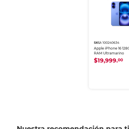
SKU:
100240634
Apple iPhone 16 12
RAM Ultramarino
$19,999.
00
Nuestra recomendación para t