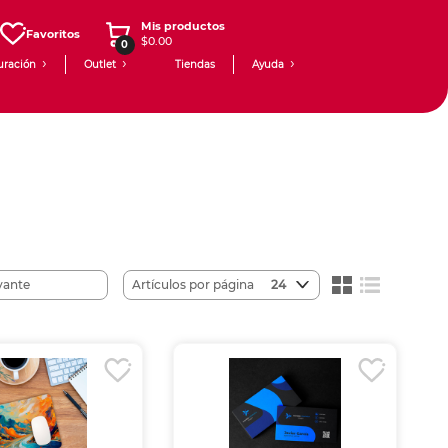
Mis productos
Favoritos
$0.00
0
uración
Outlet
Tiendas
Ayuda
Artículos por página
24