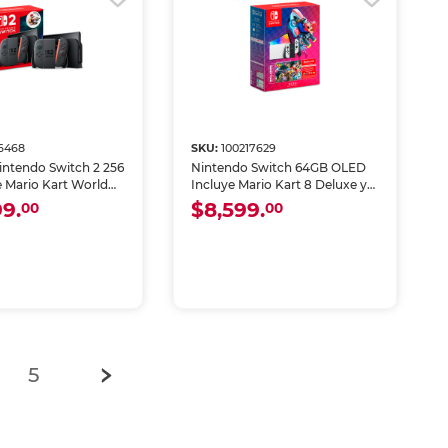
6468
SKU:
100217629
intendo Switch 2 256
Nintendo Switch 64GB OLED
e Mario Kart World
Incluye Mario Kart 8 Deluxe y
le
Suscripción Online
99.
$8,599.
00
00
5