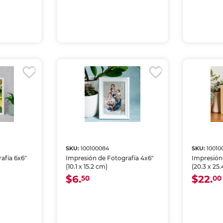
SKU:
100100084
SKU:
10010
afía 6x6"
Impresión de Fotografía 4x6"
Impresión
(10.1 x 15.2 cm)
(20.3 x 25
$6.
$22.
50
00