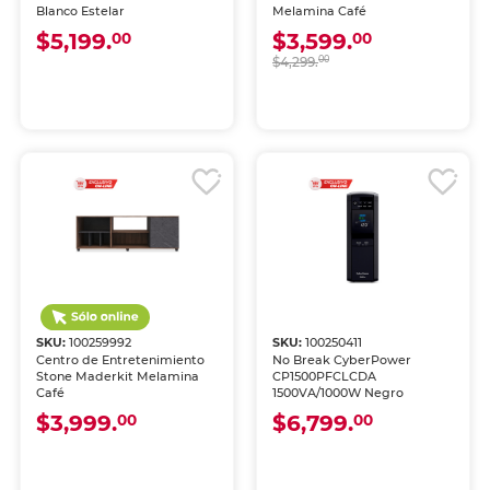
Blanco Estelar
Melamina Café
$5,199.
$3,599.
00
00
$4,299.
00
SKU:
100259992
SKU:
100250411
Centro de Entretenimiento
No Break CyberPower
Stone Maderkit Melamina
CP1500PFCLCDA
Café
1500VA/1000W Negro
$3,999.
$6,799.
00
00