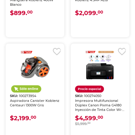
Manguera Koblenz 400W
Koblenz 4.5HP Azul
Blanco
$899.
$2,099.
00
00
SKU:
100273954
SKU:
100274050
Aspiradora Canister Koblenz
Impresora Multifuncional
Centauri 1300W Gris
Dúplex Canon Pixma G4180
Inyección de Tinta Color Wi-
Fi
$2,199.
$4,599.
00
00
$5,999.
00