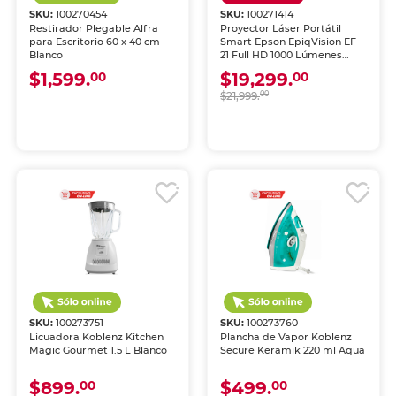
SKU:
100270454
SKU:
100271414
Restirador Plegable Alfra
Proyector Láser Portátil
para Escritorio 60 x 40 cm
Smart Epson EpiqVision EF-
Blanco
21 Full HD 1000 Lúmenes
Blanco Diamante
$1,599.
$19,299.
00
00
$21,999.
00
SKU:
100273751
SKU:
100273760
Licuadora Koblenz Kitchen
Plancha de Vapor Koblenz
Magic Gourmet 1.5 L Blanco
Secure Keramik 220 ml Aqua
$899.
$499.
00
00