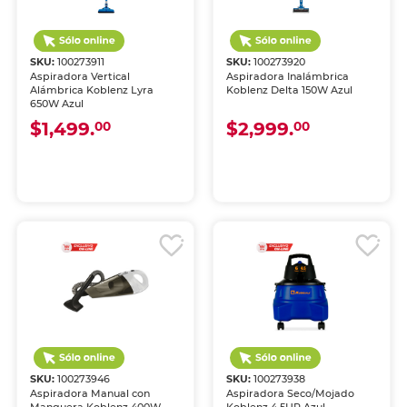
SKU:
100273911
SKU:
100273920
Aspiradora Vertical
Aspiradora Inalámbrica
Alámbrica Koblenz Lyra
Koblenz Delta 150W Azul
650W Azul
$1,499.
$2,999.
00
00
SKU:
100273946
SKU:
100273938
Aspiradora Manual con
Aspiradora Seco/Mojado