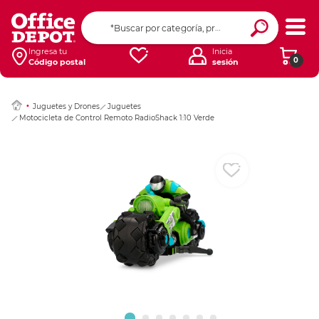
Ingresar Codigo Pos
Ingresa tu
Inicia
0
Código postal
sesión
Juguetes y Drones
Juguetes
Motocicleta de Control Remoto RadioShack 1:10 Verde