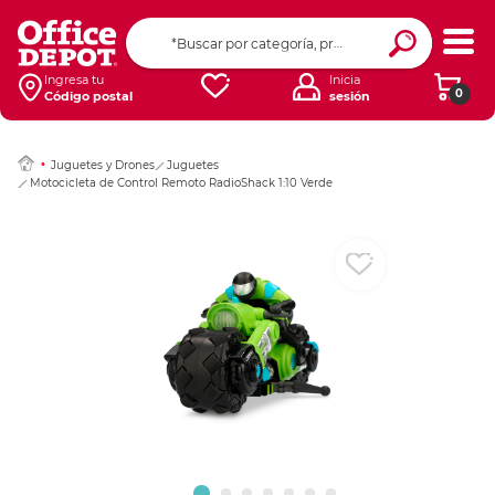
Ingresar Codigo Pos
Ingresa tu
Inicia
0
Código postal
sesión
Juguetes y Drones
Juguetes
Motocicleta de Control Remoto RadioShack 1:10 Verde