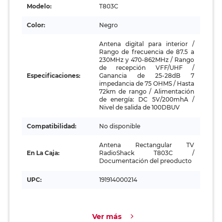
Modelo:
T803C
Color:
Negro
Antena digital para interior /
Rango de frecuencia de 87.5 a
230MHz y 470-862MHz / Rango
de recepción VFF/UHF /
Especificaciones:
Ganancia de 25-28dB 7
impedancia de 75 OHMS / Hasta
72km de rango / Alimentación
de energía: DC 5V/200mhA /
Nivel de salida de 100DBUV
Compatibilidad:
No disponible
Antena Rectangular TV
En La Caja:
RadioShack T803C /
Documentación del preoducto
UPC:
191914000214
Ver más