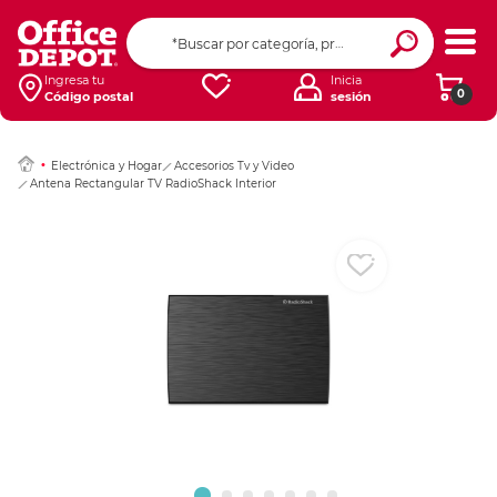
Ingresar Codigo Pos
Ingresa tu
Inicia
0
Código postal
sesión
Electrónica y Hogar
Accesorios Tv y Video
Antena Rectangular TV RadioShack Interior