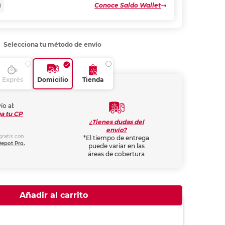
Conoce Saldo Wallet
N
Selecciona tu método de envío
Exprés
Domicilio
Tienda
ío al:
a tu CP
¿Tienes dudas del
envío?
gratis con
*El tiempo de entrega
Depot Pro.
puede variar en las
áreas de cobertura
Añadir al carrito