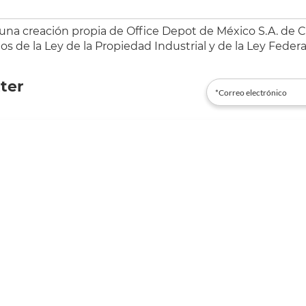
 una creación propia de Office Depot de México S.A. de C.
s de la Ley de la Propiedad Industrial y de la Ley Federa
ter
es@officedepot.com.mx
 55 25 82 09 10
Pedidos y cotizaciones * 55 25 82 09
¡D
nformación legal
Nosotros te ayudamos
viso de privacidad
Proveedores
érminos y Condiciones de Eventos
Extra cobertura
omerciales
Información de entrega
érminos y Condiciones de Uso del
Política de precios bajos
ortal
Línea ética
érminos y Condiciones Office