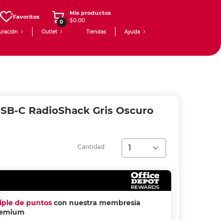
Mis productos
Favoritos
$0.00
0
uración
Outlet
Tiendas
Ayuda
SB-C RadioShack Gris Oscuro
Cantidad
riple de puntos
con nuestra membresía
remium