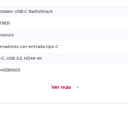
ptador USB-C RadioShack
73831
 oscuro
enadores con entrada tipo C
C, USB 3.0, HDMI 4K
945380503
Ver más