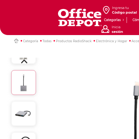
Ingresa tu
Código postal
Categorías
Cóm
Inicia
sesión
Categoría
Todas
Productos RadioShack
Electrónica y Hogar
Acce