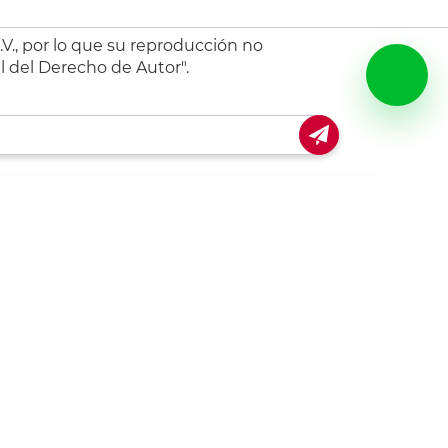
V., por lo que su reproducción no
l del Derecho de Autor".
escarga nuestra app!
Conoce Office Depot
Misión, valores, promesa y
propósito
Código de ética y conducta
Buen fin
Hot Sale