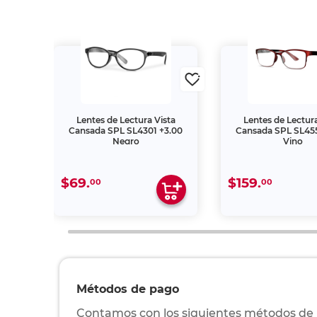
ta
Lentes de Lectura Vista
Lentes de Lectura
2.50
Cansada SPL SL4301 +3.00
Cansada SPL SL455
Negro
Vino
$69.
$159.
00
00
Métodos de pago
Contamos con los siguientes métodos de