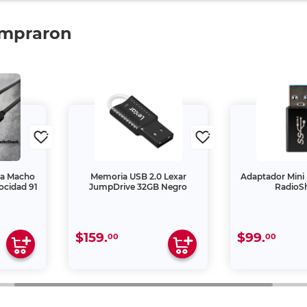
ompraron
 a Macho
Memoria USB 2.0 Lexar
Adaptador Mini 
ocidad 91
JumpDrive 32GB Negro
RadioS
$159.
$99.
00
00