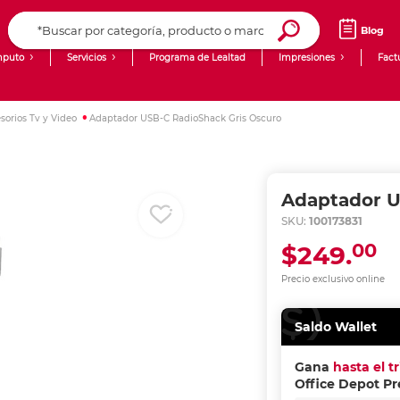
Blog
puto
Servicios
Programa de Lealtad
Impresiones
Fact
Computadoras de Escritorio
Creación de contenido digital
sorios Tv y Video
Adaptador USB-C RadioShack Gris Oscuro
Ingresar Codigo Postal
Laptops
giit!
Tablets
Blog
Adaptador U
Monitores
Venta corporativa
SKU:
100173831
00
$249.
PyME
Precio exclusivo online
Saldo Wallet
Gana
hasta el t
Office Depot P