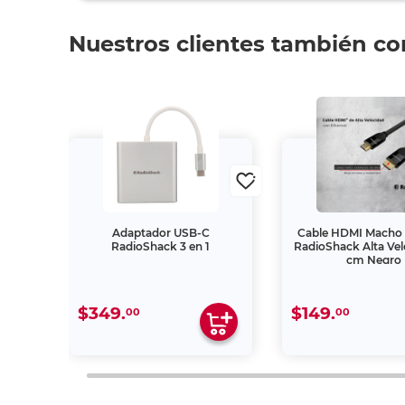
Nuestros clientes también c
net
Adaptador USB-C
Cable HDMI Macho
RadioShack 3 en 1
RadioShack Alta Vel
cm Negro
$349.
$149.
00
00