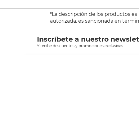
"La descripción de los productos es
autorizada, es sancionada en término
Inscríbete a nuestro newslet
Y recibe descuentos y promociones exclusivas.
sclient
Asesoría *
00
Herramientas de consulta
I
Facturación
A
¿Buscas alguna tienda?
T
C
Encuentra ofertas cerca de ti
T
Folleto del mes
P
Catálogo anual
T