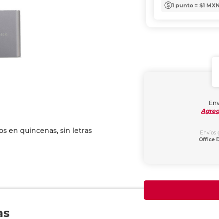
1 punto = $1 MX
Env
Agreg
Envíos 
Office 
as