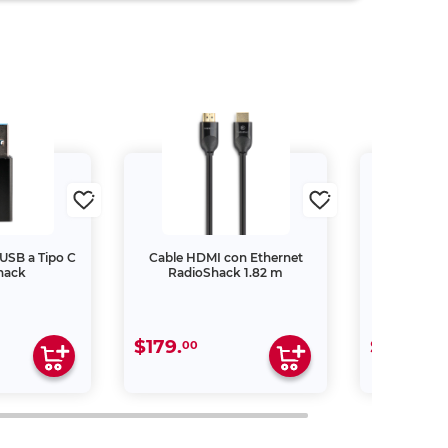
USB a Tipo C
Cable HDMI con Ethernet
Adapt
hack
RadioShack 1.82 m
RadioS
$179.
$349.
00
00