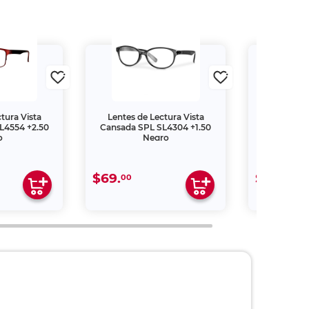
tura Vista
Lentes de Lectura Vista
Cacahuate
L4554 +2.50
Cansada SPL SL4304 +1.50
Paradise Sa
o
Negro
$69.
$30.
00
00