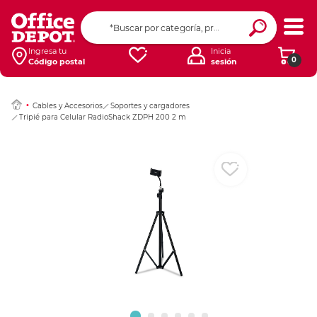
Ingresar Codigo Pos
Ingresa tu
Inicia
0
Código postal
sesión
Cables y Accesorios
Soportes y cargadores
Tripié para Celular RadioShack ZDPH 200 2 m