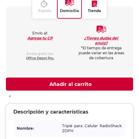
Exprés
Domicilio
Tienda
Envío al:
¿Tienes dudas del
Agrega tu CP
envío?
*El tiempo de entrega
puede variar en las áreas
Envíos gratis con
de cobertura
Office Depot Pro.
Añadir al carrito
Descripción y características
Tripié para Celular RadioShack
Nombre:
ZDPH