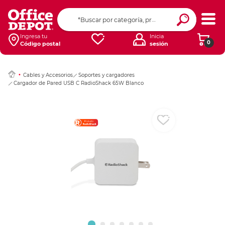
Ingresar Codigo Pos
Ingresa tu
Inicia
0
Código postal
sesión
Cables y Accesorios
Soportes y cargadores
Cargador de Pared USB C RadioShack 65W Blanco