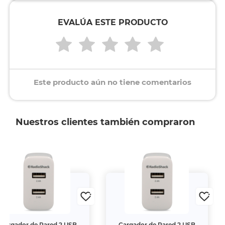
EVALÚA ESTE PRODUCTO
Este producto aún no tiene comentarios
Nuestros clientes también compraron
Cargador de Pared 2 USB
Cargador de Pared 2 USB