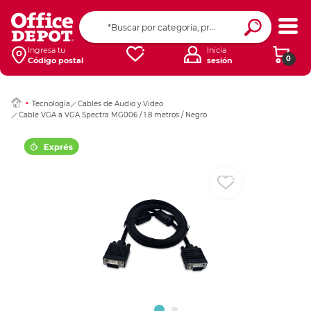
Ingresar Codigo Pos
Ingresa tu
Inicia
0
Código postal
sesión
Tecnología
Cables de Audio y Video
Cable VGA a VGA Spectra MG006 / 1.8 metros / Negro