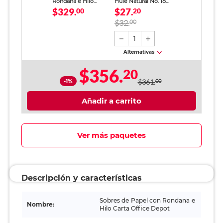
Rondana e Hilo
Hule Natural No. 18
$329.
$27.
Carta Office Depot /
00
100 gr
20
Manila / 50 Piezas
$32.
00
1
Alternativas
$356.
20
-1%
$361.
00
Añadir a carrito
Ver más paquetes
Descripción y características
Sobres de Papel con Rondana e
Nombre:
Hilo Carta Office Depot