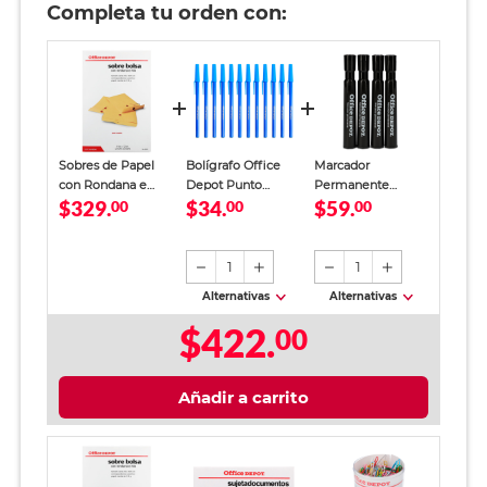
Completa tu orden con:
Sobres de Papel
Bolígrafo Office
Marcador
con Rondana e
Depot Punto
Permanente
$329.
$34.
$59.
Hilo Carta Office
00
Mediano Tinta Azul
00
Office Depot
00
Depot / Manila / 50
12 piezas
Negro 4 piezas
Piezas
1
1
Alternativas
Alternativas
$422.
00
Añadir a carrito