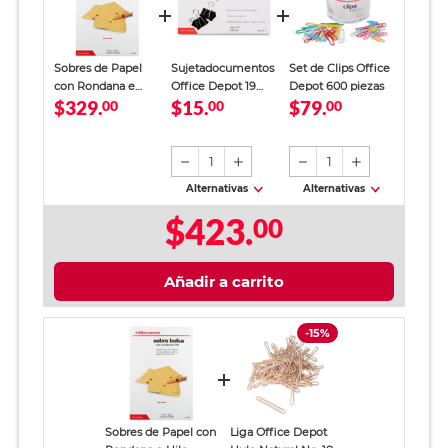
Sobres de Papel
Sujetadocumentos
Set de Clips Office
con Rondana e
Office Depot 19
Depot 600 piezas
$329.
$15.
$79.
Hilo Carta Office
00
mm 12 piezas
00
00
Depot / Manila / 50
Negro
Piezas
1
1
Alternativas
Alternativas
$423.
00
Añadir a carrito
-15%
Sobres de Papel con
Liga Office Depot