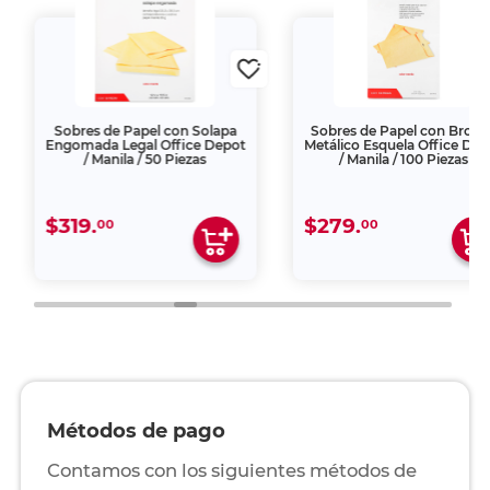
Sobres de Papel con Broche
Sobres de Papel con Sol
t
Metálico Esquela Office Depot
Engomada Oficio Offi
/ Manila / 100 Piezas
Depot / Manila / 50 Piez
$279.
$184.
00
00
Métodos de pago
Contamos con los siguientes métodos de