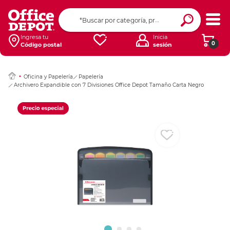
Ingresar Codigo Pos
Ingresa tu
Inicia
0
Código postal
sesión
Oficina y Papelería
Papelería
Archivero Expandible con 7 Divisiones Office Depot Tamaño Carta Negro