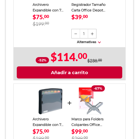
Archivero
Registrador Tamaño
Expandible con 7
Carta Office Depot
$75.
$39.
Divisiones Office
00
Verde
00
Depot Tamaño Carta
$199.
00
Negro
1
Alternativas
$114.
00
-52%
$238.
00
Añadir a carrito
-67%
Archivero
Marco para Folders
Expandible con 7
Colgantes Office
$75.
$99.
Divisiones Office
00
Depot Carta Gris 1
00
Depot Tamaño Carta
pieza
$199.
00
$299.
00