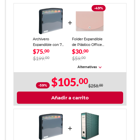
-49%
Archivero
Folder Expandible
Expandible con 7
de Plástico Office
$75.
$30.
Divisiones Office
00
Depot 3 divisiones
00
Depot Tamaño Carta
Carta Colores 1 pieza
$199.
00
$59.
00
Negro
Alternativas
$105.
00
-59%
$258.
00
Añadir a carrito