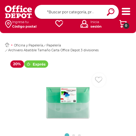
Ingresar Codigo Pos
Ingresa tu
Inicia
0
Código postal
sesión
Oficina y Papelería
Papelería
Archivero Abatible Tamaño Carta Office Depot 3 divisiones
20%