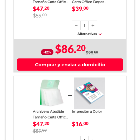
Tamaño Carta Office
Carta Office Depot
$47.
$39.
Depot 3 divisiones
20
Verde
00
$59.
00
1
Alternativas
$86.
20
-12%
$98.
00
Comprar y enviar a domicilio
Archivero Abatible
Impresión a Color
Tamaño Carta Office
$47.
$16.
Depot 3 divisiones
20
00
$59.
00