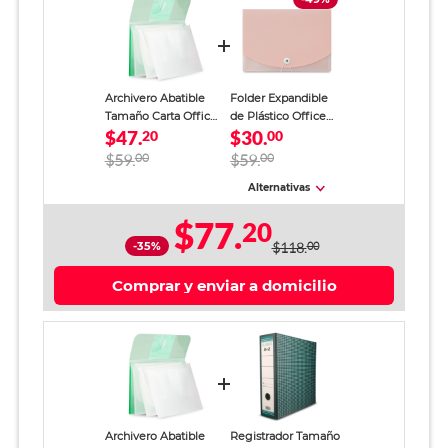
Archivero Abatible
Folder Expandible
Tamaño Carta Office
de Plástico Office
$47.
$30.
Depot 3 divisiones
20
Depot 3 divisiones
00
Carta Colores 1 pieza
$59.
00
$59.
00
Alternativas
$77.
20
-35%
$118.
00
Comprar y enviar a domicilio
Archivero Abatible
Registrador Tamaño