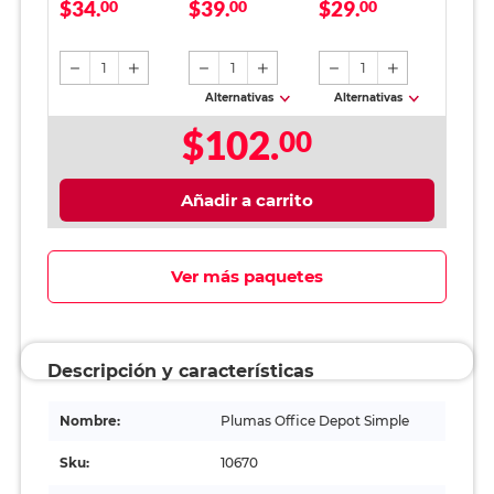
$34.
$39.
$29.
Punto mediano /
00
Office Depot
00
Office Depot /
00
Tinta roja / 12
Verde
Doble Punta /
piezas
Negro / 2 piezas
1
1
1
Alternativas
Alternativas
$102.
00
Añadir a carrito
Ver más paquetes
Descripción y características
Nombre:
Plumas Office Depot Simple
Sku:
10670