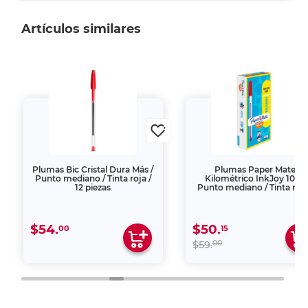
Artículos similares
Plumas Bic Cristal Dura Más /
Plumas Paper Mate
Punto mediano / Tinta roja /
Kilométrico InkJoy 100 /
12 piezas
Punto mediano / Tinta roja
12 piezas
$54.
$50.
00
15
00
$59.