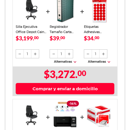
Silla Ejecutiva
Registrador
Etiquetas
Office Depot Caine
Tamaño Carta
Adhesivas
$3,199.
$39.
$34.
Tipo Piel Negra
00
Office Depot
00
Circulares Office
00
Verde
Depot / 1.9 cm /
Rojo / 480
etiquetas
1
1
1
Alternativas
Alternativas
$3,272.
00
Comprar y enviar a domicilio
-14%