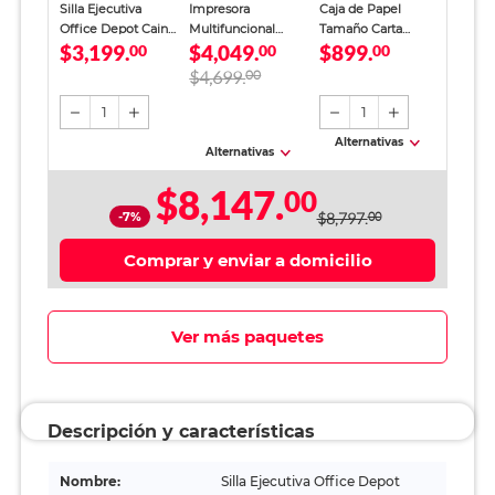
Silla Ejecutiva
Impresora
Caja de Papel
Office Depot Caine
Multifuncional
Tamaño Carta
$3,199.
$4,049.
$899.
Tipo Piel Negra
00
Epson EcoTank
00
Office Depot
00
L3251 Inyección de
Blanco 5000 hojas
$4,699.
00
Tinta Color Wi-Fi
1
1
Alternativas
Alternativas
$8,147.
00
-7%
$8,797.
00
Comprar y enviar a domicilio
Ver más paquetes
Descripción y características
Nombre:
Silla Ejecutiva Office Depot