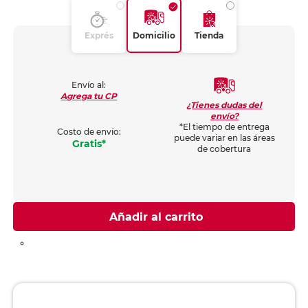
Exprés
Domicilio
Tienda
Envío al:
Agrega tu CP
¿Tienes dudas del
envío?
*El tiempo de entrega
Costo de envío:
puede variar en las áreas
Gratis*
de cobertura
Añadir al carrito