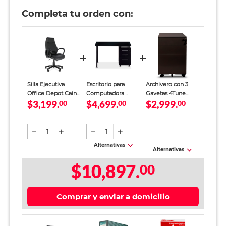
Completa tu orden con:
Silla Ejecutiva
Escritorio para
Archivero con 3
Office Depot Caine
Computadora
Gavetas 4Tune
$3,199.
$4,699.
$2,999.
Tipo Piel Negra
00
Office Depot con
00
Metal Negro
00
Cajonera MDF
Negro
1
1
Alternativas
Alternativas
$10,897.
00
Comprar y enviar a domicilio