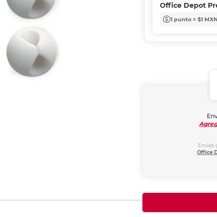
Office Depot P
1 punto = $1 MX
Env
Agreg
Envíos 
Office 