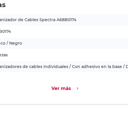
as
anizador de Cables Spectra A68B0174
B0174
co / Negro
ezas
nizadores de cables individuales / Con adhesivo en la base 
Ver más