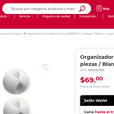
Blog
puto
Servicios
Programa de Lealtad
Impresiones
Fact
Computadoras de Escritorio
Creación de contenido digital
les para Cómputo
Organizador de Cables Spectra A68B0174 / 6 piezas / Blanco y negr
Ingresar Codigo Postal
Laptops
giit!
Tablets
Blog
Organizador
Monitores
Venta corporativa
piezas / Bla
SKU:
100022725
PyME
00
$69.
Precio exclusivo online
Saldo Wallet
Gana
hasta el t