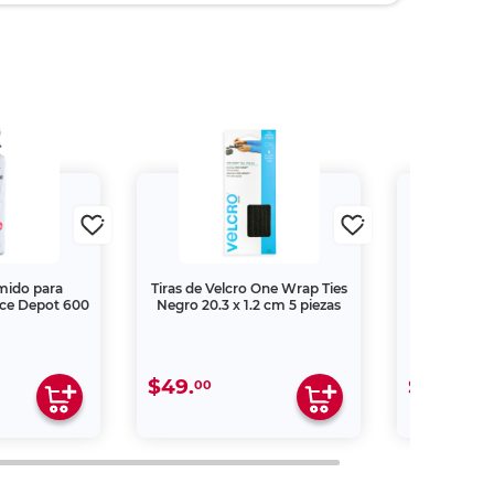
mido para
Tiras de Velcro One Wrap Ties
Soporte pa
ice Depot 600
Negro 20.3 x 1.2 cm 5 piezas
Cord Keeper
$49.
$69.
00
00