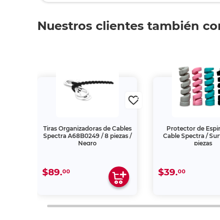
Nuestros clientes también c
es
Tiras Organizadoras de Cables
Protector de Espir
 Negro
Spectra A68B0249 / 8 piezas /
Cable Spectra / Sur
Negro
piezas
$89.
$39.
00
00