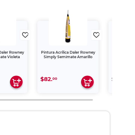
 Daler Rowney
Pintura Acrílica Daler Rowney
Pintura Acrí
te Violeta
Simply Semimate Amarillo
Simply S
$82.
$82.
00
00