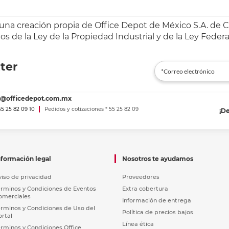
 una creación propia de Office Depot de México S.A. de C.
s de la Ley de la Propiedad Industrial y de la Ley Federa
ter
es@officedepot.com.mx
 55 25 82 09 10
Pedidos y cotizaciones * 55 25 82 09
¡D
nformación legal
Nosotros te ayudamos
viso de privacidad
Proveedores
érminos y Condiciones de Eventos
Extra cobertura
omerciales
Información de entrega
érminos y Condiciones de Uso del
Política de precios bajos
ortal
Línea ética
érminos y Condiciones Office