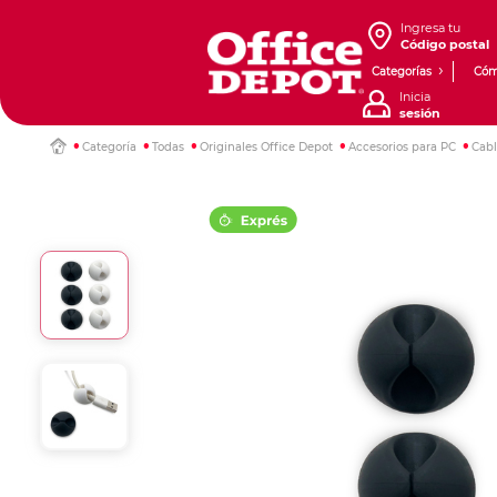
Ingresa tu
Código postal
Categorías
Cóm
Inicia
sesión
Categoría
Todas
Originales Office Depot
Accesorios para PC
Cab