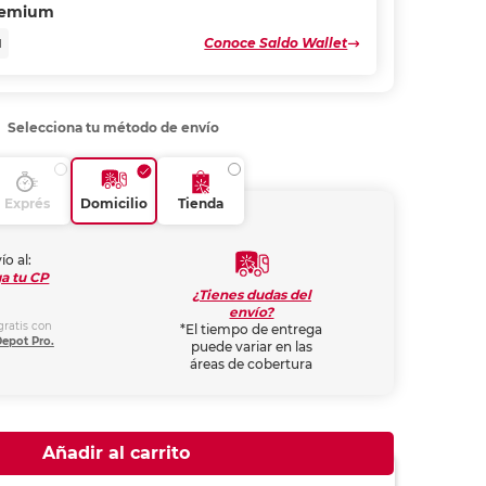
remium
Conoce Saldo Wallet
N
Selecciona tu método de envío
Exprés
Domicilio
Tienda
ío al:
a tu CP
¿Tienes dudas del
envío?
gratis con
*El tiempo de entrega
Depot Pro.
puede variar en las
áreas de cobertura
Añadir al carrito