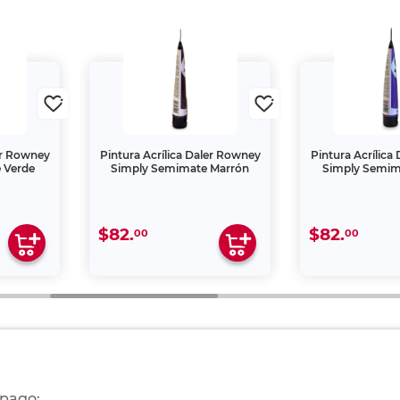
ler Rowney
Pintura Acrílica Daler Rowney
Pintura Acrílica
 Verde
Simply Semimate Marrón
Simply Semima
$82.
$82.
00
00
 pago: