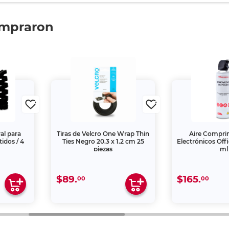
ompraron
al para
Tiras de Velcro One Wrap Thin
Aire Compri
tidos / 4
Ties Negro 20.3 x 1.2 cm 25
Electrónicos Off
piezas
ml
$89.
$165.
00
00