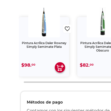
Rowney
Pintura Acrílica Daler Rowney
Pintura Acrílica Da
illo
Simply Semimate Plata
Simply Semimate
Obscuro
$98.
$82.
00
00
Métodos de pago
Contamos con los siguientes métodos de