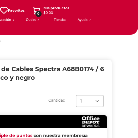
Mis productos
Favoritos
$0.00
0
uración
Outlet
Tiendas
Ayuda
o
 de Cables Spectra A68B0174 / 6
nco y negro
Cantidad
riple de puntos
con nuestra membresía