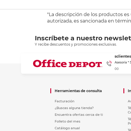
"La descripción de los productos es
autorizada, es sancionada en término
Inscríbete a nuestro newslet
Y recibe descuentos y promociones exclusivas.
sclient
Asesoría *
00
Herramientas de consulta
I
Facturación
A
¿Buscas alguna tienda?
T
C
Encuentra ofertas cerca de ti
T
Folleto del mes
P
Catálogo anual
T