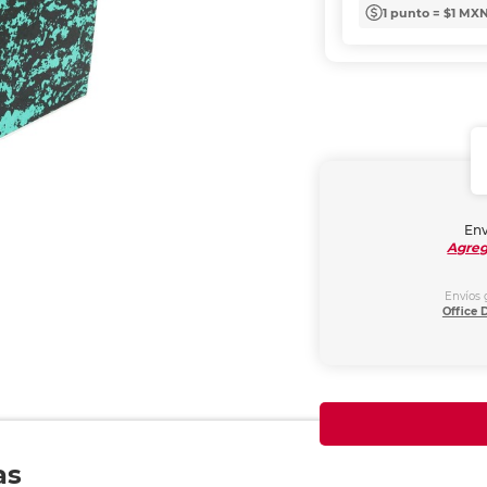
1 punto = $1 MX
Env
Agreg
Envíos 
Office 
as