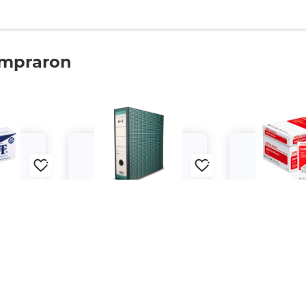
ompraron
 Fifa Flex
Registrador Tamaño Carta
Caja de Papel 
s
Office Depot Verde
Office Depot 
hoja
$39.
$899.
00
00