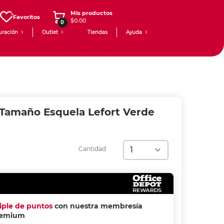
Mis productos
Favoritos
$0.00
0
uración
Outlet
Tiendas
Ayuda
 Tamaño Esquela Lefort Verde
Cantidad
riple de puntos
con nuestra membresía
remium