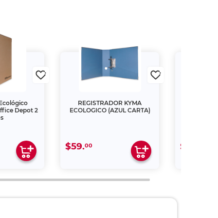
Ecológico
REGISTRADOR KYMA
REGIST
fice Depot 2
ECOLOGICO (AZUL CARTA)
ECOLOGI
os
C
$59.
$59.
00
00