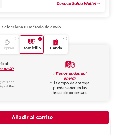
Conoce Saldo Wallet
N
Selecciona tu método de envío
Exprés
Domicilio
Tienda
ío al:
a tu CP
¿Tienes dudas del
envío?
gratis con
*El tiempo de entrega
Depot Pro.
puede variar en las
áreas de cobertura
Añadir al carrito