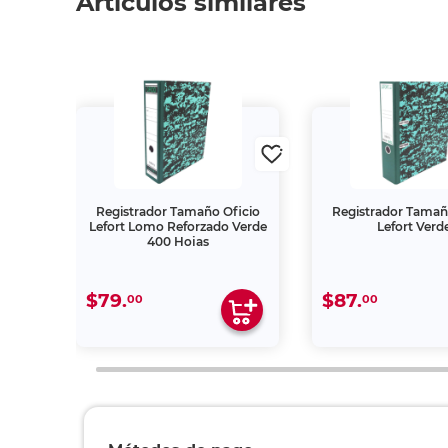
Artículos similares
makro
Registrador Tamaño Oficio
Registrador Tamañ
Lefort Lomo Reforzado Verde
Lefort Verd
400 Hojas
$79.
$87.
00
00