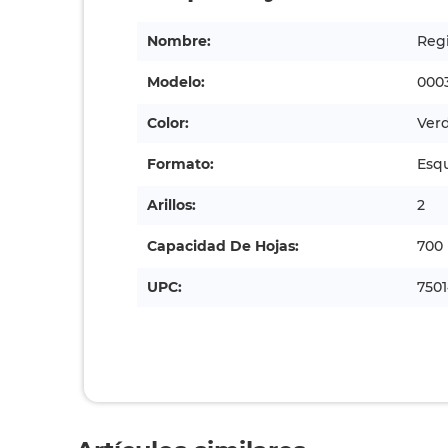
Nombre:
Regi
Modelo:
000
Color:
Ver
Formato:
Esq
Arillos:
2
Capacidad De Hojas:
700
UPC:
7501