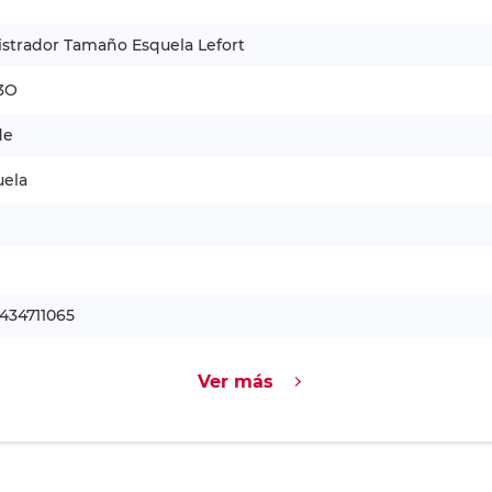
strador Tamaño Esquela Lefort
3O
de
uela
434711065
Ver más