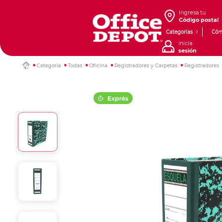
Ingresa tu
Código postal
Categorías
Cóm
Inicia
sesión
Categoría
Todas
Oficina
Registradores y Carpetas
Registradores