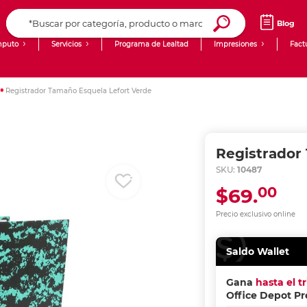
Blog
puto
Servicios
Programa de Lealtad
Impresiones
Fact
Computadoras de Escritorio
Creación de contenido digital
Registrador Tamaño Esquela Lefort Verde
Ingresar Codigo Postal
Laptops
giit!
Tablets
Blog
Registrador
Monitores
Venta corporativa
SKU:
10487
00
$69.
PyME
Precio exclusivo online
Saldo Wallet
Gana
hasta el t
Office Depot P