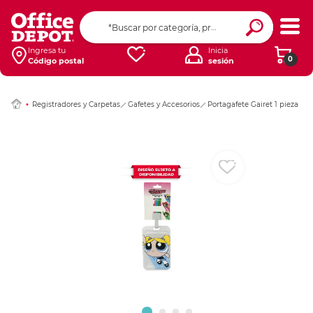
Ingresar Codigo Pos
Ingresa tu
Inicia
0
Código postal
sesión
Registradores y Carpetas
Gafetes y Accesorios
Portagafete Gairet 1 pieza