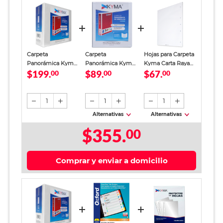
Carpeta
Carpeta
Hojas para Carpeta
Panorámica Kyma
Panorámica Kyma
Kyma Carta Raya
$199.
$89.
$67.
Argolla Tipo D 4
00
con Argolla O 1
00
100 Hojas
00
pulgadas Blanca
pulgada Blanco
Mate
1
1
1
Alternativas
Alternativas
$355.
00
Comprar y enviar a domicilio