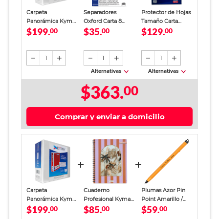
Carpeta
Separadores
Protector de Hojas
Panorámica Kyma
Oxford Carta 8
Tamaño Carta
$199.
$35.
$129.
Argolla Tipo D 4
00
divisiones Colores
00
Kyma
00
pulgadas Blanca
Anrirreflejante 100
piezas
1
1
1
Alternativas
Alternativas
$363.
00
Comprar y enviar a domicilio
Carpeta
Cuaderno
Plumas Azor Pin
Panorámica Kyma
Profesional Kyma
Point Amarillo /
$199.
$85.
$59.
Argolla Tipo D 4
00
Chic Girl Cuadro
00
Punto fino / Tinta
00
pulgadas Blanca
Chico 100 hojas
azul / 12 piezas