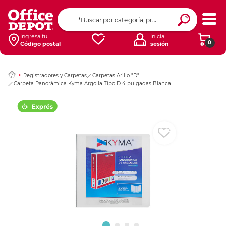
Ingresar Codigo Pos
Ingresa tu
Inicia
0
Código postal
sesión
Registradores y Carpetas
Carpetas Arillo "D"
Carpeta Panorámica Kyma Argolla Tipo D 4 pulgadas Blanca