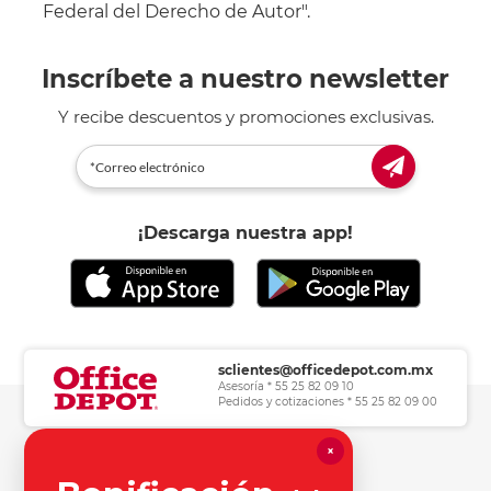
Federal del Derecho de Autor".
Inscríbete a nuestro newsletter
Y recibe descuentos y promociones exclusivas.
¡Descarga nuestra app!
sclientes@officedepot.com.mx
Asesoría * 55 25 82 09 10
Pedidos y cotizaciones * 55 25 82 09 00
×
Herramientas de consulta