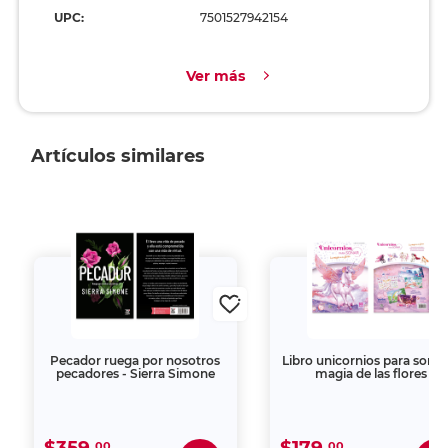
UPC:
7501527942154
Ver más
Artículos similares
Pecador ruega por nosotros
Libro unicornios para soñar l
pecadores - Sierra Simone
magia de las flores
$359.
$179.
00
00