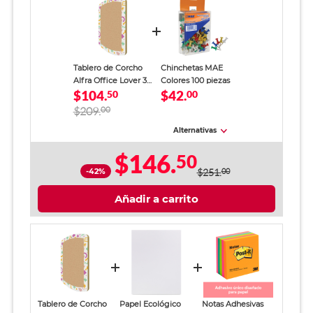
Tablero de Corcho
Chinchetas MAE
Alfra Office Lover 30
Colores 100 piezas
$104.
$42.
x 20 cm
50
00
$209.
00
Alternativas
$146.
50
-42%
$251.
00
Añadir a carrito
Tablero de Corcho
Papel Ecológico
Notas Adhesivas