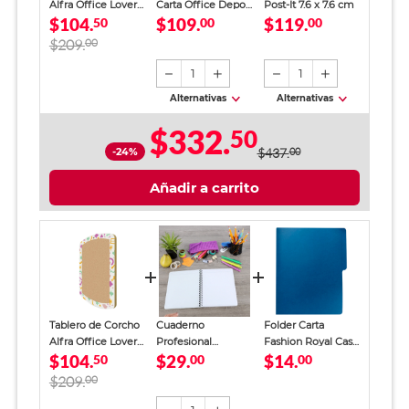
Alfra Office Lover
Carta Office Depot
Post-It 7.6 x 7.6 cm
$104.
$109.
$119.
30 x 20 cm
50
Paquete 500 hojas
00
00
blancas
$209.
00
1
1
Alternativas
Alternativas
$332.
50
-24%
$437.
00
Añadir a carrito
Tablero de Corcho
Cuaderno
Folder Carta
Alfra Office Lover
Profesional
Fashion Royal Cast
$104.
$29.
$14.
30 x 20 cm
50
SkyBook Go Plus
00
/ Azul marino
00
100 Hojas Blancas
$209.
00