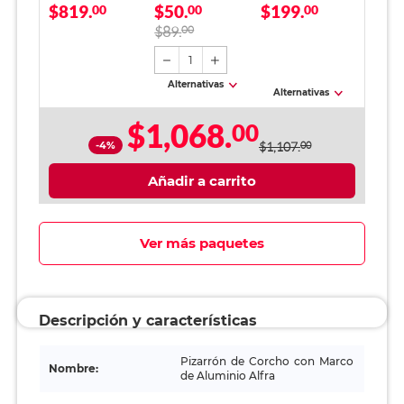
$819.
$50.
$199.
Aluminio Alfra
00
Top Mármol
00
Manila 100 piezas
00
Morado
$89.
00
1
Alternativas
Alternativas
$1,068.
00
-4%
$1,107.
00
Añadir a carrito
Ver más paquetes
Descripción y características
Pizarrón de Corcho con Marco
Nombre:
de Aluminio Alfra