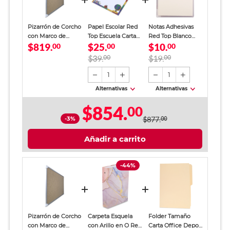
Pizarrón de Corcho
Papel Escolar Red
Notas Adhesivas
con Marco de
Top Escuela Carta
Red Top Blanco
$819.
$25.
$10.
Aluminio Alfra
00
40 hojas
00
Traslucido 100
00
hojas
$39.
00
$19.
00
1
1
Alternativas
Alternativas
$854.
00
-3%
$877.
00
Añadir a carrito
-44%
Pizarrón de Corcho
Carpeta Esquela
Folder Tamaño
con Marco de
con Arillo en O Red
Carta Office Depot