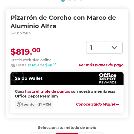
Pizarrón de Corcho con Marco de
Aluminio Alfra
SKU:
57583
Cantidad
00
$819.
Precio exclusivo online
25
Hasta
12 MSI
de
$68.
Ver más planes de pago
Saldo Wallet
Gana
hasta el triple de puntos
con nuestra membresía
Office Depot Premium
Conoce Saldo Wallet
1 punto = $1 MXN
Selecciona tu método de envío