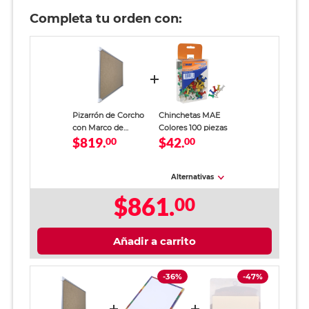
Completa tu orden con:
Pizarrón de Corcho
Chinchetas MAE
con Marco de
Colores 100 piezas
$819.
$42.
Aluminio Alfra
00
00
Alternativas
$861.
00
Añadir a carrito
-36%
-47%