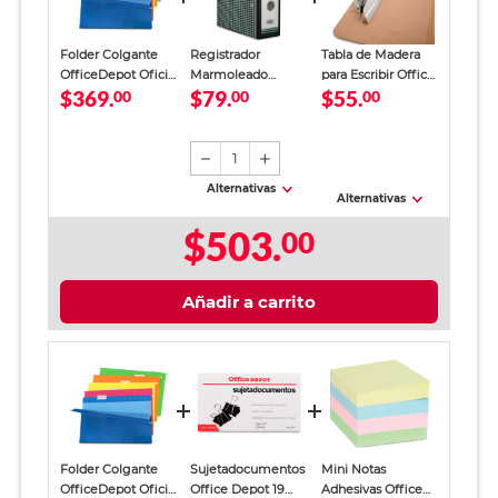
Folder Colgante
Registrador
Tabla de Madera
OfficeDepot Oficio
Marmoleado
para Escribir Office
$369.
$79.
$55.
Colores 25 piezas
00
Office Depot
00
Depot
00
Oficio Verde
1
Alternativas
Alternativas
$503.
00
Añadir a carrito
Folder Colgante
Sujetadocumentos
Mini Notas
OfficeDepot Oficio
Office Depot 19
Adhesivas Office