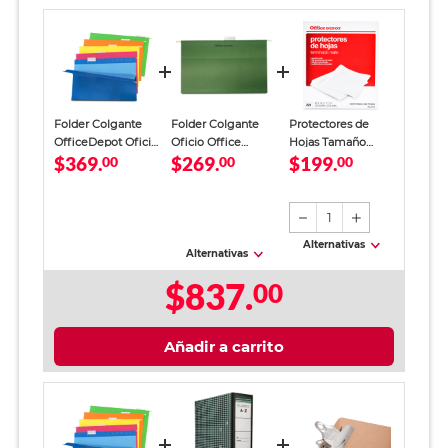
Folder Colgante
Folder Colgante
Protectores de
OfficeDepot Oficio
Oficio Office
Hojas Tamaño
$369.
$269.
$199.
Colores 25 piezas
00
Depot Verde 25
00
Carta Office Depot
00
Piezas
Traslúcido mate
200 piezas
1
Alternativas
Alternativas
$837.
00
Añadir a carrito