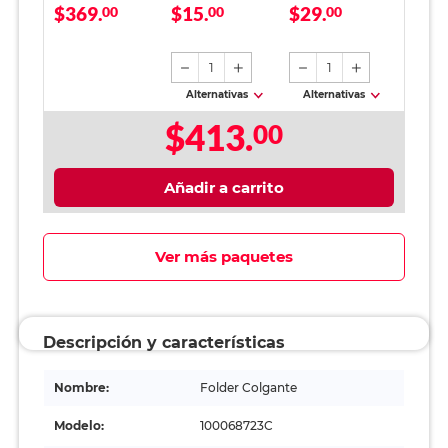
$369.
$15.
$29.
Colores 25 piezas
00
mm 12 piezas
00
Depot Colores
00
Negro
Pastel 2 x 2 cm
1
1
Alternativas
Alternativas
$413.
00
Añadir a carrito
Ver más paquetes
Descripción y características
Nombre:
Folder Colgante
Modelo:
100068723C