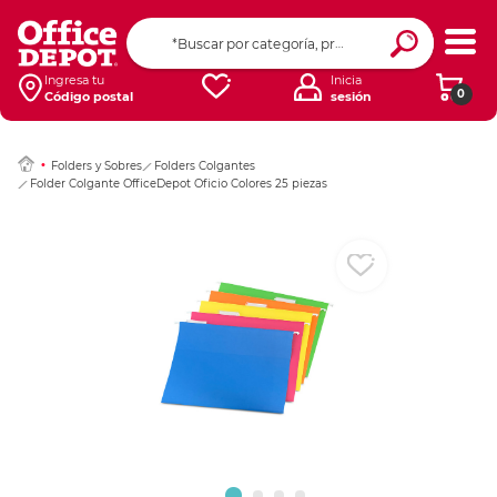
Ingresar Codigo Pos
Ingresa tu
Inicia
0
Código postal
sesión
Folders y Sobres
Folders Colgantes
Folder Colgante OfficeDepot Oficio Colores 25 piezas