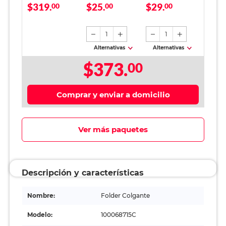
$319.
$25.
$29.
Colores 25 piezas
00
Depot / Acero
00
Depot Colores
00
Templado / Negro
Pastel 2 x 2 cm
/ 12 piezas
1
1
Alternativas
Alternativas
$373.
00
Comprar y enviar a domicilio
Ver más paquetes
Descripción y características
Nombre:
Folder Colgante
Modelo:
100068715C