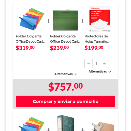
Folder Colgante
Folder Colgante
Protectores de
OfficeDepot Carta
Office Depot Carta
Hojas Tamaño
$319.
$239.
$199.
Colores 25 piezas
00
Verde 25 piezas
00
Carta Office Depot
00
Traslúcido mate
200 piezas
1
Alternativas
Alternativas
$757.
00
Comprar y enviar a domicilio