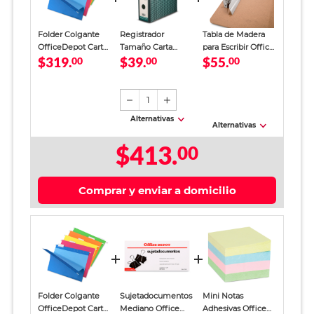
Folder Colgante
Registrador
Tabla de Madera
OfficeDepot Carta
Tamaño Carta
para Escribir Office
$319.
$39.
$55.
Colores 25 piezas
00
Office Depot
00
Depot
00
Verde
1
Alternativas
Alternativas
$413.
00
Comprar y enviar a domicilio
Folder Colgante
Sujetadocumentos
Mini Notas
OfficeDepot Carta
Mediano Office
Adhesivas Office