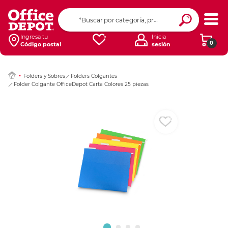
Ingresar Codigo Pos
Ingresa tu
Inicia
0
Código postal
sesión
Folders y Sobres
Folders Colgantes
Folder Colgante OfficeDepot Carta Colores 25 piezas